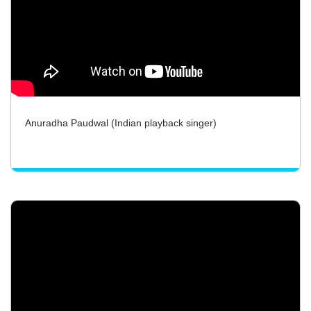
Anuradha Paudwal (Indian playback singer)