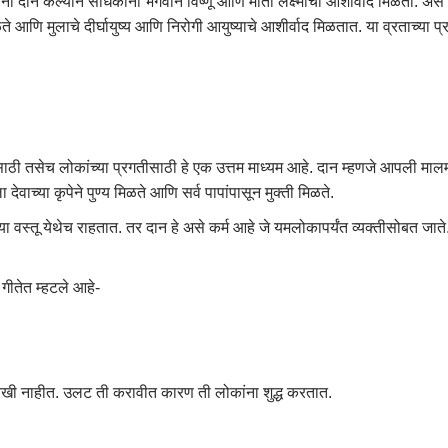
ना दान केल्याने साधकांना भगवान विष्णू आणि माता लक्ष्मीचा आशीर्वाद मिळतो. अस
 आणि मुलाचे दीर्घायुष्य आणि निरोगी आयुष्याचे आशीर्वाद मिळतात. या व्रताच्या प्
ी तसेच लोकांच्या प्रगतीसाठी हे एक उत्तम माध्यम आहे. दान म्हणजे आपली मालमत्ता,
 देवाच्या कृपेने पुण्य मिळते आणि सर्व पापांपासून मुक्ती मिळते.
ा वस्तू येथेच राहतात. तर दान हे असे कर्म आहे जे यमलोकापर्यंत व्यक्तीसोबत जाते. म
त गीतेत म्हटले आहे-
सारखी नाहीत. उलट ती करावीत कारण ती लोकांना शुद्ध करतात.