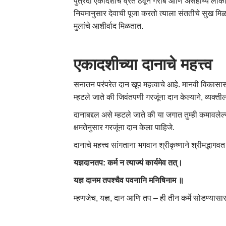
पुत्रदा एकादशीचे व्रत ठेवून गरीब आणि असहाय्य लोकां
नियमानुसार देवाची पूजा करतो त्याला संततीचे सुख मिळते
मुलांचे आशीर्वाद मिळतात.
एकादशीच्या दानाचे महत्त्व
सनातन परंपरेत दान खूप महत्वाचे आहे. मानवी विकासासाठ
म्हटले जाते की जिवंतपणी गरजूंना दान केल्याने, व्यक्तीला
दानाबद्दल असे म्हटले जाते की या जगात तुम्ही कमावलेल्य
क्षमतेनुसार गरजूंना दान केला पाहिजे.
दानाचे महत्त्व सांगताना भगवान श्रीकृष्णाने श्रीमद्भागव
यज्ञदानतप: कर्म न त्याज्यं कार्यमेव तत्।
यज्ञ दानम तपश्चैव पवनानि मनिषिनाम ॥
म्हणजेच, यज्ञ, दान आणि तप – ही तीन कर्मे सोडण्या