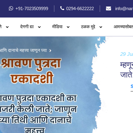
+91-7023509999
0294-6622222
info@nar
े
देणगी द्या
मीडिया
ठळक मुद्दे
आमच्यासोबत
ि दानाचे महत्त्व जाणून घ्या
29 Ju
म्हण
जाते