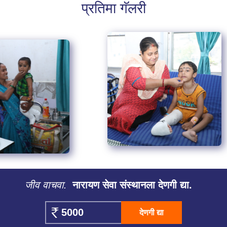
प्रतिमा गॅलरी
जीव वाचवा.
नारायण सेवा संस्थानला देणगी द्या.
देणगी द्या