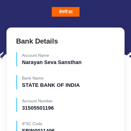
देणगी द्या
Bank Details
Account Name
Narayan Seva Sansthan
Bank Name
STATE BANK OF INDIA
Account Number
31505501196
IFSC Code
SBIN0011406