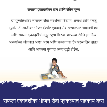
सफला
एकादशीवर
दान
आणि
सेवेचं
पुण्य
ह्या
पुण्यतिथीवर
नारायण
सेवा
संस्थेच्या
दिव्यांग
,
अनाथ
आणि
गरजू
मुलांसाठी
आजीवन
भोजन
(
वर्षात
एकदा
)
सेवा
प्रकल्पात
सहभागी
व्हा
आणि
सफला
एकादशीचं
अद्भुत
पुण्य
मिळवा
.
आपल्या
सेवेने
ह्या
दिव्य
आत्म्यांच्या
जीवनात
आशा
,
प्रेम
आणि
सन्मानाचा
दीप
प्रज्वलित
होईल
आणि
आपल्या
पुण्यात
अनंत
वृद्धी
होईल
.
सफला एकादशीवर भोजन सेवा प्रकल्पात सहकार्य करा