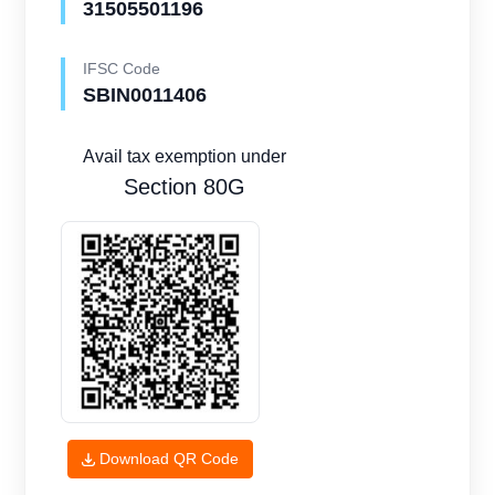
31505501196
IFSC Code
SBIN0011406
Avail tax exemption under
Section 80G
Download QR Code