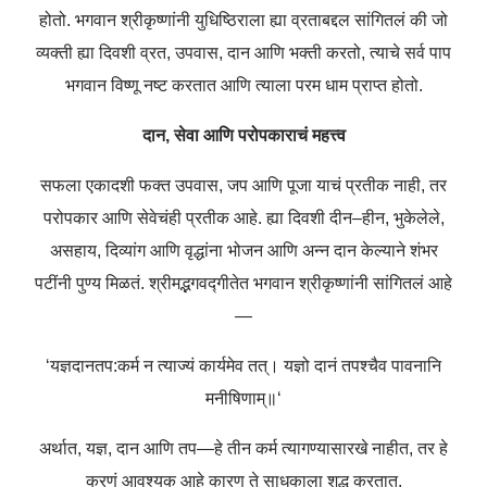
होतो
.
भगवान
श्रीकृष्णांनी
युधिष्ठिराला
ह्या
व्रताबद्दल
सांगितलं
की
जो
व्यक्ती
ह्या
दिवशी
व्रत
,
उपवास
,
दान
आणि
भक्ती
करतो
,
त्याचे
सर्व
पाप
भगवान
विष्णू
नष्ट
करतात
आणि
त्याला
परम
धाम
प्राप्त
होतो
.
दान
,
सेवा
आणि
परोपकाराचं
महत्त्व
सफला
एकादशी
फक्त
उपवास
,
जप
आणि
पूजा
याचं
प्रतीक
नाही
,
तर
परोपकार
आणि
सेवेचंही
प्रतीक
आहे
.
ह्या
दिवशी
दीन
–
हीन
,
भुकेलेले
,
असहाय
,
दिव्यांग
आणि
वृद्धांना
भोजन
आणि
अन्न
दान
केल्याने
शंभर
पटींनी
पुण्य
मिळतं
.
श्रीमद्भगवद्गीतेत
भगवान
श्रीकृष्णांनी
सांगितलं
आहे
—
‘
यज्ञदानतप
:
कर्म
न
त्याज्यं
कार्यमेव
तत्।
यज्ञो
दानं
तपश्चैव
पावनानि
मनीषिणाम्॥
‘
अर्थात
,
यज्ञ
,
दान
आणि
तप
—
हे
तीन
कर्म
त्यागण्यासारखे
नाहीत
,
तर
हे
करणं
आवश्यक
आहे
कारण
ते
साधकाला
शुद्ध
करतात
.