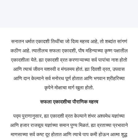
सनातन
धर्मात
एकादशी
तिथींचा
जो
दिव्य
महत्त्व
आहे
,
तो
शब्दांत
सांगणं
कठीण
आहे
.
त्यातीलच
सफला
एकादशी
,
पौष
महिन्याच्या
कृष्ण
पक्षातील
एकादशीला
येते
.
ह्या
एकादशी
व्रत
करणाऱ्याच्या
सर्व
पापांचा
नाश
होतो
आणि
त्याचं
जीवन
यशस्वी
व
मंगलमय
होतं
.
ह्या
दिवशी
व्रत
,
उपवास
आणि
दान
केल्याने
सर्व
मनोरथ
पूर्ण
होतात
आणि
भगवान
श्रीहरिच्या
कृपेने
मोक्षाचा
मार्ग
खुला
होतो
.
सफला
एकादशीचा
पौराणिक
महत्त्व
पद्म
पुराणानुसार
,
ह्या
एकादशी
व्रत
केल्याने
शंभर
अश्वमेध
यज्ञांच्या
आणि
हजार
राजसूय
यज्ञांच्या
समान
पुण्य
मिळतं
.
ह्या
व्रताच्या
प्रभावाने
माणसाच्या
सर्व
कष्ट
दूर
होतात
आणि
त्याचे
पाप
कमी
होऊन
आत्मा
शुद्ध