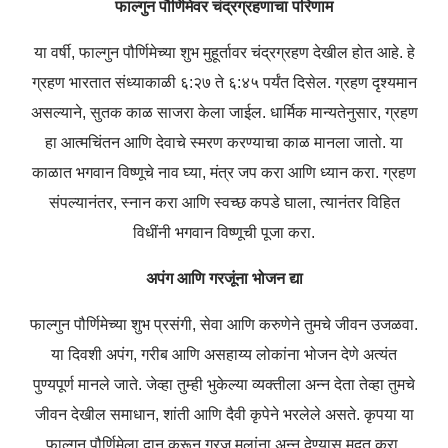
फाल्गुन पौर्णिमेवर चंद्रग्रहणाचा परिणाम
या वर्षी, फाल्गुन पौर्णिमेच्या शुभ मुहूर्तावर चंद्रग्रहण देखील होत आहे. हे
ग्रहण भारतात संध्याकाळी ६:२७ ते ६:४५ पर्यंत दिसेल. ग्रहण दृश्यमान
असल्याने, सुतक काळ साजरा केला जाईल. धार्मिक मान्यतेनुसार, ग्रहण
हा आत्मचिंतन आणि देवाचे स्मरण करण्याचा काळ मानला जातो. या
काळात भगवान विष्णूचे नाव घ्या, मंत्र जप करा आणि ध्यान करा. ग्रहण
संपल्यानंतर, स्नान करा आणि स्वच्छ कपडे घाला, त्यानंतर विहित
विधींनी भगवान विष्णूची पूजा करा.
अपंग आणि गरजूंना भोजन द्या
फाल्गुन पौर्णिमेच्या शुभ प्रसंगी, सेवा आणि करुणेने तुमचे जीवन उजळवा.
या दिवशी अपंग, गरीब आणि असहाय्य लोकांना भोजन देणे अत्यंत
पुण्यपूर्ण मानले जाते. जेव्हा तुम्ही भुकेल्या व्यक्तीला अन्न देता तेव्हा तुमचे
जीवन देखील समाधान, शांती आणि दैवी कृपेने भरलेले असते. कृपया या
फाल्गुन पौर्णिमेला दान करून गरजू मुलांना अन्न देण्यास मदत करा.