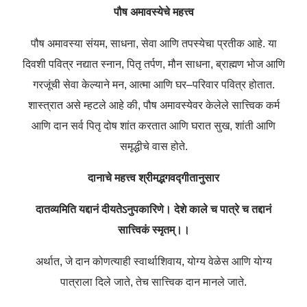
पौष
अमावस्येचे
महत्त्व
पौष
अमावस्या
संयम
,
साधना
,
सेवा
आणि
तपस्येचा
प्रतीक
आहे
.
या
दिवशी
पवित्र
नद्यात
स्नान
,
पितृ
तर्पण
,
मौन
साधना
,
ब्राह्मण
भोज
आणि
गरजूंची
सेवा
केल्याने
मन
,
आत्मा
आणि
घर
–
परिवार
पवित्र
होतात
.
शास्त्रात
असे
म्हटले
आहे
की
,
पौष
अमावस्येवर
केलेले
सात्त्विक
कर्म
आणि
दान
सर्व
पितृ
दोष
शांत
करतात
आणि
घरात
सुख
,
शांती
आणि
समृद्धीचे
वास
होते
.
दानाचे
महत्त्व
श्रीमद्भगवद्गीतानुसार
दातव्यमिति
यद्दानं
दीयतेऽनुपकारिणे।
देशे
काले
च
पात्रे
च
तद्दानं
सात्त्विकं
स्मृतम्।।
अर्थात
,
जे
दान
कोणत्याही
स्वार्थाशिवाय
,
योग्य
वेळेस
आणि
योग्य
पात्राला
दिले
जाते
,
तेच
सात्त्विक
दान
मानले
जाते
.