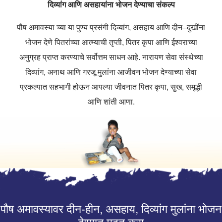
दिव्यांग
आणि
असहायांना
भोजन
देण्याचा
संकल्प
पौष
अमावस्या
च्या
या
पुण्य
प्रसंगी
दिव्यांग
,
असहाय
आणि
दीन
–
दुखींना
भोजन
देणे
पितरांच्या
आत्म्याची
तृप्ती
,
पितर
कृपा
आणि
ईश्वराच्या
अनुग्रह
प्राप्त
करण्याचे
सर्वोत्तम
साधन
आहे
.
नारायण
सेवा
संस्थेच्या
दिव्यांग
,
अनाथ
आणि
गरजू
मुलांना
आजीवन
भोजन
देण्याच्या
सेवा
प्रकल्पात
सहभागी
होऊन
आपल्या
जीवनात
पितर
कृपा
,
सुख
,
समृद्धी
आणि
शांती
आणा
.
पौष अमावस्यावर दीन-हीन, असहाय, दिव्यांग मुलांना भोजन