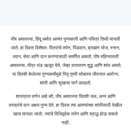
पौष
अमावस्या
,
हिंदू
धर्मात
अत्यंत
पुण्यकारी
आणि
पवित्र
तिथी
मानली
जाते
.
हा
दिवस
विशेषतः
पितरांचे
तर्पण
,
पिंडदान
,
ब्राह्मण
भोज
,
स्नान
,
ध्यान
,
सेवा
आणि
दान
करण्यासाठी
समर्पित
असतो
.
पौष
महिन्यातली
अमावस्या
,
तीव्र
थंड
ऋतूत
येते
,
जेव्हा
वातावरण
शुद्ध
आणि
शांत
असते
.
या
दिवशी
केलेल्या
पुण्यकर्मांमुळे
पितृ
तृप्ती
सोबतच
जीवनात
आरोग्य
,
शांती
आणि
सुखाचा
मार्ग
उघडतो
.
शास्त्रात
वर्णन
आहे
की
,
पौष
अमावस्या
दिवशी
जल
,
अन्न
आणि
वस्त्रांचे
दान
अक्षय
पुण्य
देते
.
हा
दिवस
त्या
आत्म्यांच्या
शांतीसाठी
देखील
खास
मानला
जातो
,
ज्यांचे
विधिपूर्वक
तर्पण
आणि
श्राद्ध
होऊ
शकले
नाही
.