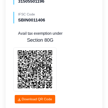
31505501196
IFSC Code
SBIN0011406
Avail tax exemption under
Section 80G
Download QR Code