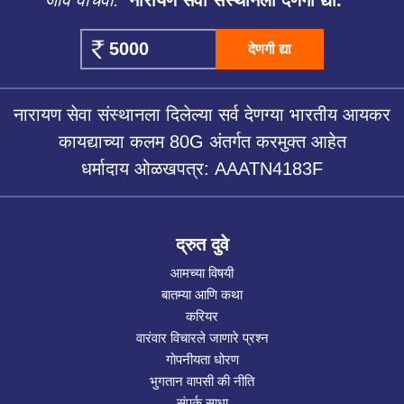
जीव वाचवा.
नारायण सेवा संस्थानला देणगी द्या.
देणगी द्या
नारायण सेवा संस्थानला दिलेल्या सर्व देणग्या भारतीय आयकर
कायद्याच्या कलम 80G अंतर्गत करमुक्त आहेत
धर्मादाय ओळखपत्र: AAATN4183F
द्रुत दुवे
आमच्या विषयी
बातम्या आणि कथा
करियर
वारंवार विचारले जाणारे प्रश्न
गोपनीयता धोरण
भुगतान वापसी की नीति
संपर्क साधा