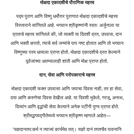
मोक्षदा
एकादशीचे
पौराणिक
महत्त्व
पद्म
पुराण
आणि
विष्णु
धर्मोत्तर
पुराणात
मोक्षदा
एकादशीचे
महत्त्व
विस्ताराने
सांगितले
आहे
.
भगवान
श्रीकृष्णांनी
स्वतः
अर्जुनाला
या
व्रताचे
महत्त्व
सांगितले
की
,
जो
व्यक्ती
या
दिवशी
व्रत
,
उपवास
,
दान
आणि
भक्ती
करतो
,
त्याचे
सर्व
जन्मांचे
पाप
नष्ट
होतात
आणि
तो
भगवान
विष्णुच्या
परम
धामाला
प्राप्त
होतो
.
मोक्षदा
एकादशीचे
व्रत
केल्याने
पूर्वजांच्या
आत्म्यालाही
शांती
आणि
मोक्ष
प्राप्त
होतो
.
दान
,
सेवा
आणि
परोपकाराचे
महत्त्व
मोक्षदा
एकादशी
फक्त
उपवासा
आणि
जपाचा
दिवस
नाही
,
तर
हा
सेवा
,
दया
आणि
करुणेचा
दिवस
देखील
आहे
.
या
दिवशी
भुकेले
,
गरजू
,
अनाथ
,
दिव्यांग
आणि
वृद्धांची
सेवा
केल्याने
अनेक
पटींनी
पुण्य
प्राप्त
होते
.
श्रीमद्भगवद्गीतेमध्ये
भगवान
श्रीकृष्ण
म्हणाले
आहेत
—
‘
यज्ञदानतप
:
कर्म
न
त्याज्यं
कार्यमेव
तत्।
यज्ञो
दानं
तपश्चैव
पावनानि