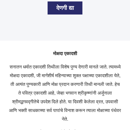
देणगी द्या
मोक्षदा
एकादशी
सनातन
धर्मात
एकादशी
तिथीला
विशेष
पुण्य
देणारी
मानले
जाते
.
त्यामध्ये
मोक्षदा
एकादशी
,
जी
मार्गशीर्ष
महिन्याच्या
शुक्ल
पक्षाच्या
एकादशीला
येते
,
ती
अत्यंत
पुण्यकारी
आणि
मोक्ष
प्रदान
करणारी
तिथी
मानली
जाते
.
हेच
ते
पवित्र
एकादशी
आहे
,
जेव्हा
भगवान
श्रीकृष्णांनी
अर्जुनाला
श्रीमद्भगवद्गीतेचे
उपदेश
दिले
होते
.
या
दिवशी
केलेला
व्रत
,
उपवासी
आणि
भक्ती
साधकाच्या
सर्व
पापांचे
विनाश
करून
त्याला
मोक्षाच्या
पंथेवर
नेते
.