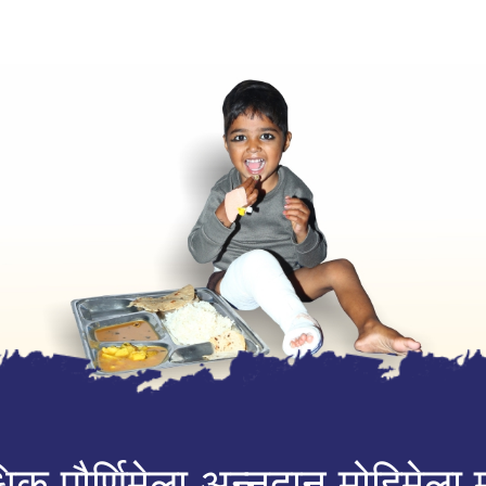
धिक पौर्णिमेला अन्नदान मोहिमेल