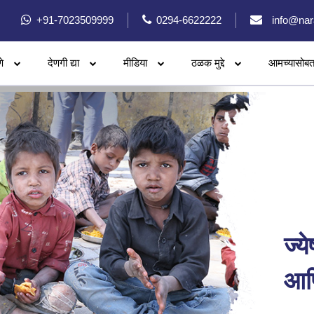
+91-7023509999
0294-6622222
info@nar
े
देणगी द्या
मीडिया
ठळक मुद्दे
आमच्यासोबत
ज्य
आणि