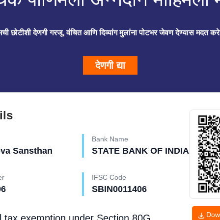
मची छोटीशी देणगी गरजू, वंचित आणि दिव्यांग मुलांना पोटभर जेवण देण्यास मदत कर
देणगी द्या
ils
Bank Name
eva Sansthan
STATE BANK OF INDIA
er
IFSC Code
96
SBIN0011406
Dow
l tax exemption under
Section 80G