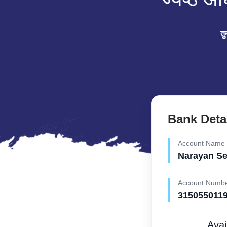
तु
Bank Deta
Account Name
Narayan S
Account Numb
315055011
Avai