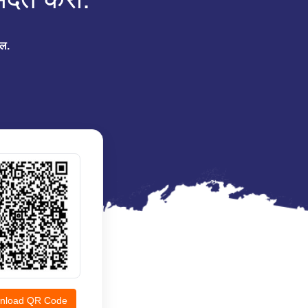
ेल.
nload QR Code