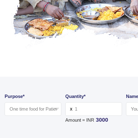
Purpose*
Quantity*
Name
X
3000
Amount = INR