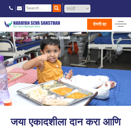
देणगी द्या
Home
देणगी द्या
જયા एकादशी
जया एकादशीला दान करा आणि