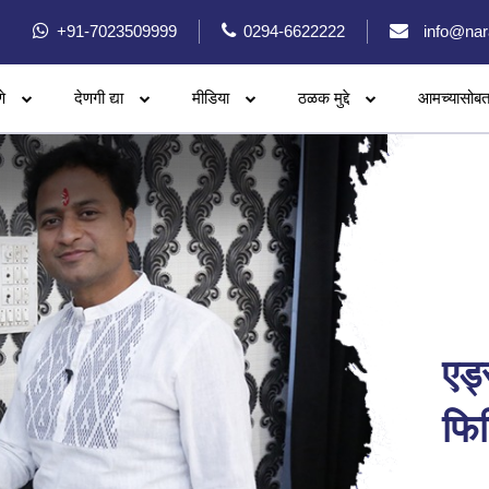
+91-7023509999
0294-6622222
info@nar
े
देणगी द्या
मीडिया
ठळक मुद्दे
आमच्यासोबत
एड्
फिट