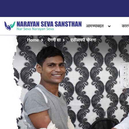
आमच्याबद्दल
कारण
Home
देणगी द्या
एडीआयपी योजना