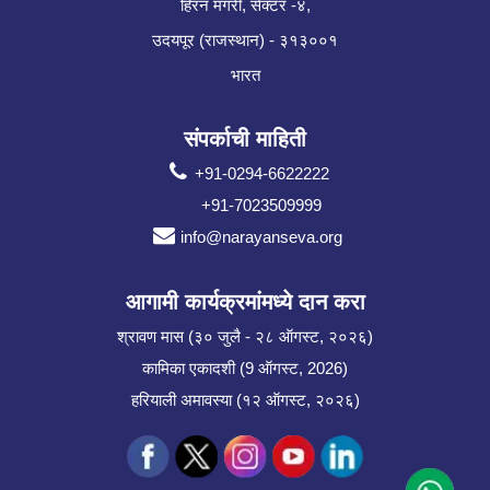
हिरन मगरी, सेक्टर -४,
उदयपूर (राजस्थान) - ३१३००१
भारत
संपर्काची माहिती
+91-0294-6622222
+91-7023509999
info@narayanseva.org
आगामी कार्यक्रमांमध्ये दान करा
श्रावण मास (३० जुलै - २८ ऑगस्ट, २०२६)
कामिका एकादशी (9 ऑगस्ट, 2026)
हरियाली अमावस्या (१२ ऑगस्ट, २०२६)