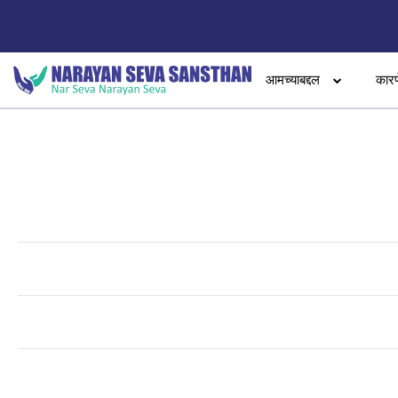
आमच्याबद्दल
कारण