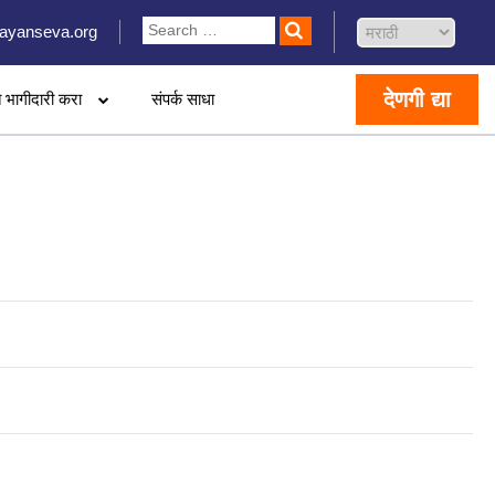
ayanseva.org
देणगी द्या
 भागीदारी करा
संपर्क साधा