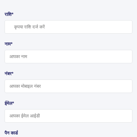
राशि*
नाम*
नंबर*
ईमेल*
पैन कार्ड