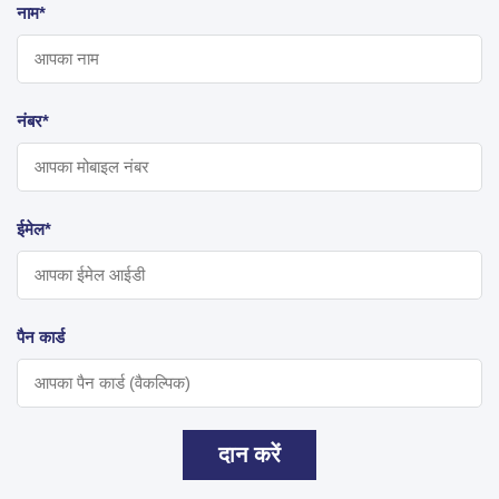
नाम*
नंबर*
ईमेल*
पैन कार्ड
दान करें