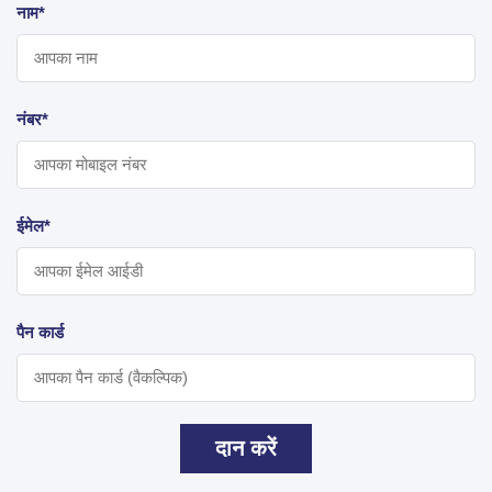
नाम*
नंबर*
ईमेल*
पैन कार्ड
दान करें