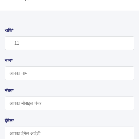
राशि*
नाम*
नंबर*
ईमेल*