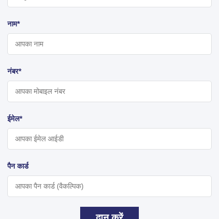
नाम*
नंबर*
ईमेल*
पैन कार्ड
दान करें