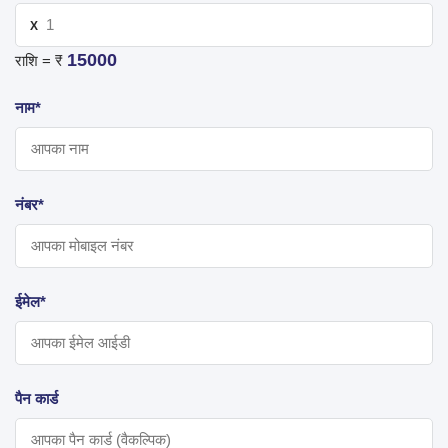
X
15000
राशि = ₹
नाम*
नंबर*
ईमेल*
पैन कार्ड