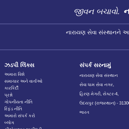
જીવન બચાવો.
ના
નારાયણ સેવા સંસ્થાનને 
ઝડપી લિંક્સ
સંપર્ક સરનામું
અમારા વિશે
નારાયણ સેવા સંસ્થાન
સમાચાર અને વાર્તાઓ
સેવા ધામ સેવા નગર,
કારકિર્દી
હિરણ મેગરી, સેક્ટર-4,
પ્રશ્નો
ગોપનીયતા નીતિ
ઉદયપુર (રાજસ્થાન) - 313
રિફંડ નીતિ
ભારત
અમારો સંપર્ક કરો
બ્લોગ