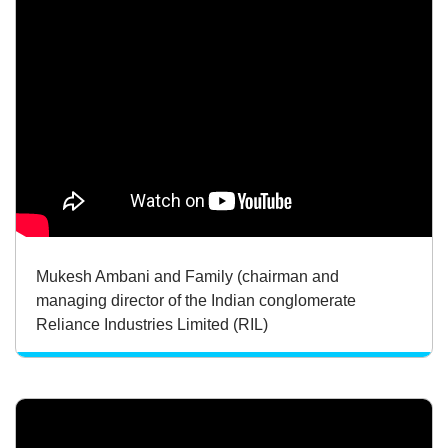
Mukesh Ambani and Family (chairman and
managing director of the Indian conglomerate
Reliance Industries Limited (RIL)