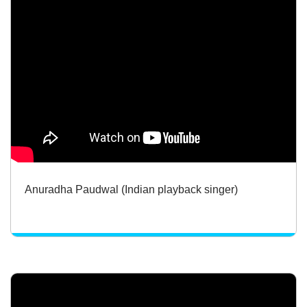
Anuradha Paudwal (Indian playback singer)