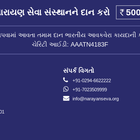
રાયણ સેવા સંસ્થાનને દાન કરો
આપવામાં આવતા તમામ દાન ભારતીય આવકવેરા કાયદાની 
ચેરિટી આઈડી: AAATN4183F
સંપર્ક વિગતો
+91-0294-6622222
+91-7023509999
info@narayanseva.org
001