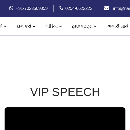
+91-7023509999
0294-6622222
info@nar
ણો
દાન કરો
મીડિયા
હાઇલાઇટ્સ
અમારી સાથે 
VIP SPEECH