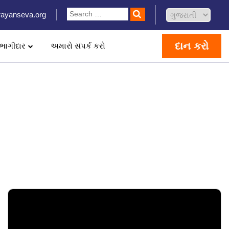
ayanseva.org
દાન કરો
ભાગીદાર
અમારો સંપર્ક કરો