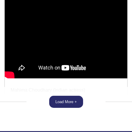
Mahima Choudhary (Indian actress)
Load More +