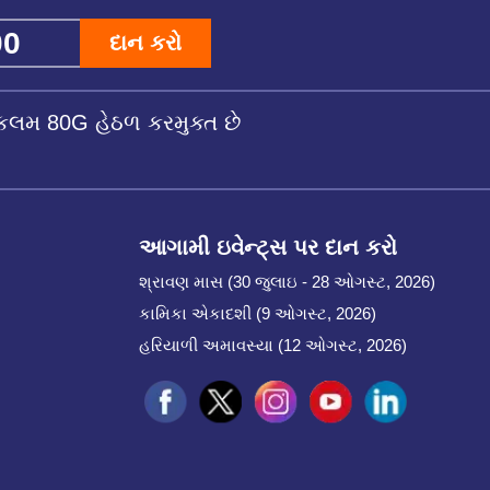
દાન કરો
કલમ 80G હેઠળ કરમુક્ત છે
આગામી ઇવેન્ટ્સ પર દાન કરો
શ્રાવણ માસ (30 જુલાઇ - 28 ઓગસ્ટ, 2026)
કામિકા એકાદશી (9 ઓગસ્ટ, 2026)
હરિયાળી અમાવસ્યા (12 ઓગસ્ટ, 2026)