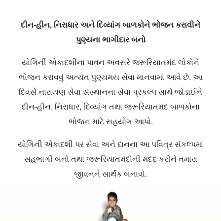
દીન
-હીન, નિરાધાર અને દિવ્યાંગ બાળકોને ભોજન કરાવીને
પુણ્યના ભાગીદાર બનો
યોગિની એકાદશીના પાવન અવસરે જરૂરિયાતમંદ લોકોને
ભોજન કરાવવું અત્યંત પુણ્યમય સેવા માનવામાં આવે છે. આ
દિવસે નારાયણ સેવા સંસ્થાનના સેવા પ્રકલ્પ સાથે જોડાઈને
દીન
-હીન, નિરાધાર, દિવ્યાંગ તથા જરૂરિયાતમંદ બાળકોના
ભોજન માટે સહયોગ આપો.
યોગિની એકાદશી પર સેવા અને દાનના આ પવિત્ર સંકલ્પમાં
સહભાગી બનો તથા જરૂરિયાતમંદોની મદદ કરીને તમારા
જીવનને સાર્થક બનાવો.