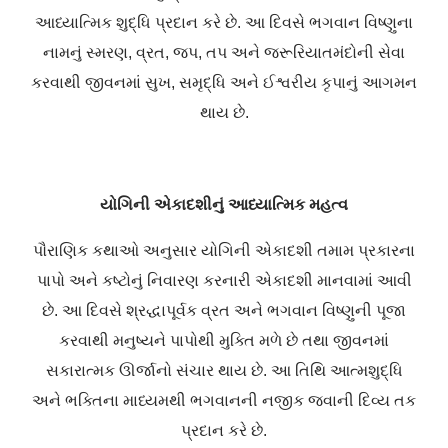
આધ્યાત્મિક શુદ્ધિ પ્રદાન કરે છે. આ દિવસે ભગવાન વિષ્ણુના
નામનું સ્મરણ, વ્રત, જપ, તપ અને જરૂરિયાતમંદોની સેવા
કરવાથી જીવનમાં સુખ, સમૃદ્ધિ અને ઈશ્વરીય કૃપાનું આગમન
થાય છે.
યોગિની એકાદશીનું આધ્યાત્મિક મહત્વ
પૌરાણિક કથાઓ અનુસાર યોગિની એકાદશી તમામ પ્રકારના
પાપો અને કષ્ટોનું નિવારણ કરનારી એકાદશી માનવામાં આવી
છે. આ દિવસે શ્રદ્ધાપૂર્વક વ્રત અને ભગવાન વિષ્ણુની પૂજા
કરવાથી મનુષ્યને પાપોથી મુક્તિ મળે છે તથા જીવનમાં
સકારાત્મક ઊર્જાનો સંચાર થાય છે. આ તિથિ આત્મશુદ્ધિ
અને ભક્તિના માધ્યમથી ભગવાન
ની
નજીક જવાની દિવ્ય તક
પ્રદાન કરે છે.