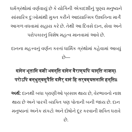
ધર્મગ્રંથોમાં વર્ણવાયું છે કે યોગિની એકાદશીનું પુણ્ય મનુષ્યને
સાંસારિક દુઃખોમાંથી મુક્ત કરીને આધ્યાત્મિક ઉન્નતિના માર્ગે
આગળ વધવામાં સહાય કરે છે. તેથી આ દિવસે દાન, સેવા અને
પરોપકારનું વિશેષ મહત્વ માનવામાં આવે છે.
દાનના મહત્ત્વનું વર્ણન કરતાં ધાર્મિક ગ્રંથોમાં કહેવામાં આવ્યું
છે—
दानेन भूतानि वशी भवन्ति दानेन वैराण्यपि यान्ति नाशम्।
परोऽपि बन्धुत्वमुपैति दानैर् दानं हि सर्वव्यसनानि हन्ति॥
અર્થ:
દાનથી બધા પ્રાણીઓ પ્રસન્ન થાય છે,
વેર
ભાવનો નાશ
થાય છે અને
પારકી
વ્યક્તિ પણ પોતા
ની
બની જાય છે. દાન
મનુષ્ય
નાં
અનેક સંકટો અને દોષોને દૂર કરવાની શક્તિ ધરાવે
છે.