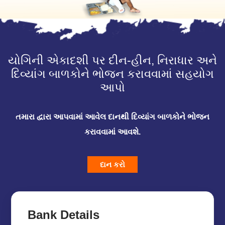
યોગિની એકાદશી પર દીન-હીન, નિરાધાર અને
દિવ્યાંગ બાળકોને ભોજન કરાવવામાં સહયોગ
આપો
તમારા દ્વારા આપવામાં આવેલ દાનથી દિવ્યાંગ બાળકોને ભોજન
કરાવવામાં આવશે.
દાન કરો
Bank Details