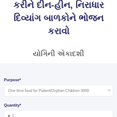
કરીને દીન-હીન, નિરાધાર
દિવ્યાંગ બાળકોને ભોજન
કરાવો
યોગિની એકાદશી
Purpose*
Quantity*
X