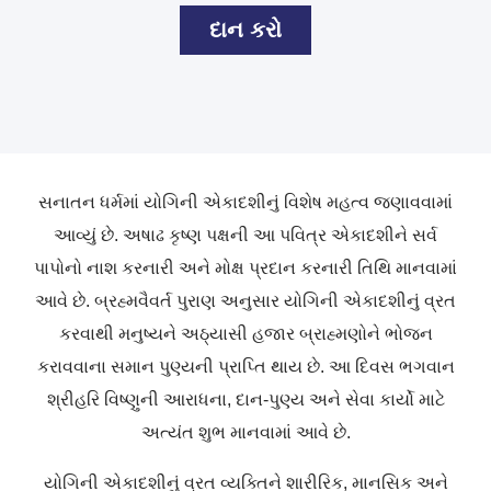
દાન કરો
સનાતન ધર્મમાં યોગિની એકાદશીનું વિશેષ મહત્વ જણાવવામાં
આવ્યું છે. અષાઢ કૃષ્ણ પક્ષની આ પવિત્ર એકાદશીને સર્વ
પાપોનો નાશ કરનારી અને મોક્ષ પ્રદાન કરનારી તિથિ માનવામાં
આવે છે. બ્રહ્મવૈવર્ત પુરાણ અનુસાર યોગિની એકાદશીનું વ્રત
કરવાથી મનુષ્યને અઠ્યાસી હજાર બ્રાહ્મણોને ભોજન
કરાવવાના સમાન પુણ્યની પ્રાપ્તિ થાય છે. આ દિવસ ભગવાન
શ્રી
હરિ
વિષ્ણુની આરાધના, દાન-પુણ્ય અને સેવા કાર્યો માટે
અત્યંત શુભ માનવામાં આવે છે.
યોગિની એકાદશીનું વ્રત વ્યક્તિને શારીરિક, માનસિક અને