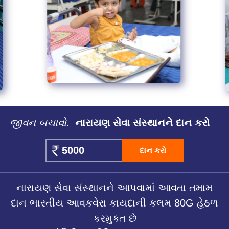
જીવન બચાવો.
નારાયણ સેવા સંસ્થાનને દાન કરો
દાન કરો
નારાયણ સેવા સંસ્થાનને આપવામાં આવતા તમામ
દાન ભારતીય આવકવેરા કાયદાની કલમ 80G હેઠળ
કરમુક્ત છે