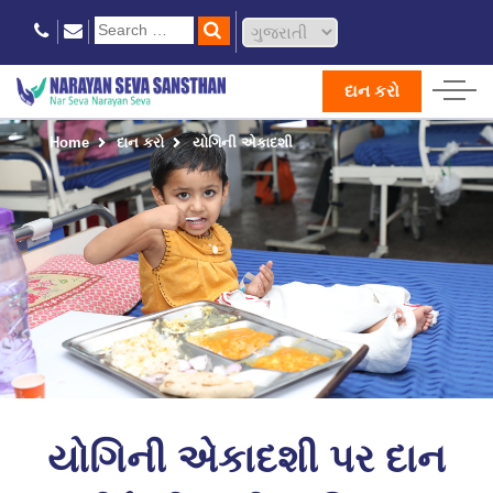
દાન કરો
Home
દાન કરો
યોગિની એકાદશી
યોગિની એકાદશી પર દાન