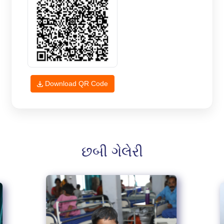
Download QR Code
છબી ગેલેરી