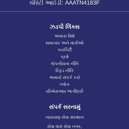
ચેરિટી આઈડી: AAATN4183F
ઝડપી લિંક્સ
અમારા વિશે
સમાચાર અને વાર્તાઓ
કારકિર્દી
પ્રશ્નો
ગોપનીયતા નીતિ
રિફંડ નીતિ
અમારો સંપર્ક કરો
બ્લોગ
સીએસઆર ભાગીદારી
સંપર્ક સરનામું
નારાયણ સેવા સંસ્થાન
સેવા ધામ સેવા નગર,