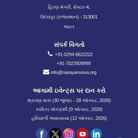
હિરણ મેગરી, સેક્ટર-4,
ઉદયપુર (રાજસ્થાન) - 313001
ભારત
સંપર્ક વિગતો
+91-0294-6622222
+91-7023509999
info@narayanseva.org
આગામી ઇવેન્ટ્સ પર દાન કરો
શ્રાવણ માસ (30 જુલાઇ - 28 ઓગસ્ટ, 2026)
કામિકા એકાદશી (9 ઓગસ્ટ, 2026)
હરિયાળી અમાવસ્યા (12 ઓગસ્ટ, 2026)