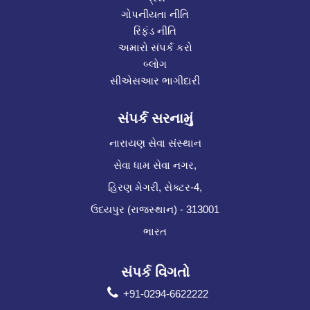
ગોપનીયતા નીતિ
રિફંડ નીતિ
અમારો સંપર્ક કરો
બ્લોગ
સીએસઆર ભાગીદારી
સંપર્ક સરનામું
નારાયણ સેવા સંસ્થાન
સેવા ધામ સેવા નગર,
હિરણ મેગરી, સેક્ટર-4,
ઉદયપુર (રાજસ્થાન) - 313001
ભારત
સંપર્ક વિગતો
+91-0294-6622222