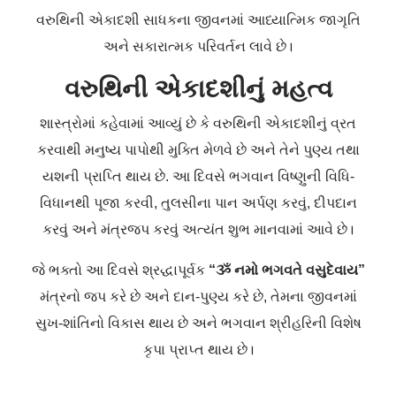
વરુથિની એકાદશી સાધકના જીવનમાં આધ્યાત્મિક જાગૃતિ
અને સકારાત્મક પરિવર્તન લાવે છે।
વરુથિની એકાદશીનું મહત્વ
શાસ્ત્રોમાં કહેવામાં આવ્યું છે કે વરુથિની એકાદશીનું વ્રત
કરવાથી મનુષ્ય પાપોથી મુક્તિ મેળવે છે અને તેને પુણ્ય તથા
યશની પ્રાપ્તિ થાય છે. આ દિવસે ભગવાન વિષ્ણુની વિધિ-
વિધાનથી પૂજા કરવી, તુલસીના પાન અર્પણ કરવું, દીપદાન
કરવું અને મંત્રજપ કરવું અત્યંત શુભ માનવામાં આવે છે।
જે ભક્તો આ દિવસે શ્રદ્ધાપૂર્વક
“ૐ નમો ભગવતે વસુદેવાય”
મંત્રનો જપ કરે છે અને દાન-પુણ્ય કરે છે, તેમના જીવનમાં
સુખ-શાંતિનો વિકાસ થાય છે અને ભગવાન શ્રીહરિની વિશેષ
કૃપા પ્રાપ્ત થાય છે।