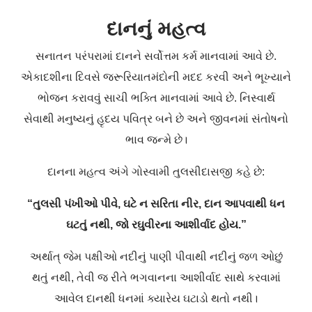
દાનનું મહત્વ
સનાતન પરંપરામાં દાનને સર્વોત્તમ કર્મ માનવામાં આવે છે.
એકાદશીના દિવસે જરૂરિયાતમંદોની મદદ કરવી અને ભૂખ્યાને
ભોજન કરાવવું સાચી ભક્તિ માનવામાં આવે છે. નિસ્વાર્થ
સેવાથી મનુષ્યનું હૃદય પવિત્ર બને છે અને જીવનમાં સંતોષનો
ભાવ જન્મે છે।
દાનના મહત્વ અંગે ગોસ્વામી તુલસીદાસજી કહે છે:
“તુલસી પંખીઓ પીવે, ઘટે ન સરિતા નીર,
દાન આપવાથી ધન
ઘટતું નથી, જો રઘુવીરના આશીર્વાદ હોય.”
અર્થાત્ જેમ પક્ષીઓ નદીનું પાણી પીવાથી નદીનું જળ ઓછું
થતું નથી, તેવી જ રીતે ભગવાનના આશીર્વાદ સાથે કરવામાં
આવેલ દાનથી ધનમાં ક્યારેય ઘટાડો થતો નથી।