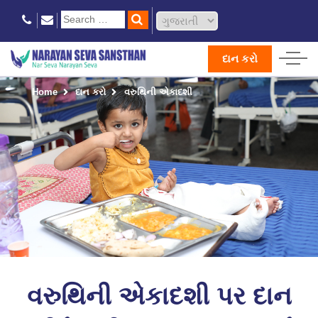
દાન કરો
Home
દાન કરો
વરુથિની એકાદશી
વરુથિની એકાદશી પર દાન