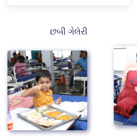
છબી ગેલેરી