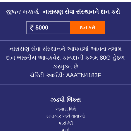
જીવન બચાવો.
નારાયણ સેવા સંસ્થાનને દાન કરો
દાન કરો
નારાયણ સેવા સંસ્થાનને આપવામાં આવતા તમામ
દાન ભારતીય આવકવેરા કાયદાની કલમ 80G હેઠળ
કરમુક્ત છે
ચેરિટી આઈડી: AAATN4183F
ઝડપી લિંક્સ
અમારા વિશે
સમાચાર અને વાર્તાઓ
કારકિર્દી
પ્રશ્નો