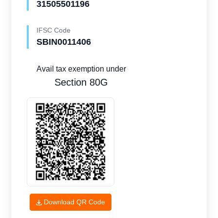
31505501196
IFSC Code
SBIN0011406
Avail tax exemption under
Section 80G
Download QR Code