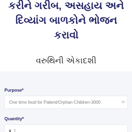
કરીને ગરીબ, અસહાય અને
દિવ્યાંગ બાળકોને ભોજન
કરાવો
વરુથિની એકાદશી
Purpose*
Quantity*
X