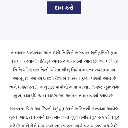
દાન કરો
સનાતન પરંપરામાં એકાદશી તિથિને ભગવાન શ્રીહરિની કૃપા
પ્રાપ્ત કરવાનો પવિત્ર અવસર માનવામાં આવે છે. આ પવિત્ર
તિથિઓમાં વરુથિની એકાદશીનું વિશેષ મહત્વ જણાવવામાં
આવ્યું છે. આ એકાદશી વૈશાખ માસના કૃષ્ણ પક્ષમાં આવે છે
અને ધર્મશાસ્ત્રો અનુસાર પાપોનો નાશ કરનાર તેમજ જીવનમાં
સુખ, સમૃદ્ધિ અને સદભાગ્ય આપનાર માનવામાં આવે છે।
માન્યતા છે કે આ દિવસે શ્રદ્ધા અને ભક્તિથી કરવામાં આવેલ
વ્રત, જપ, તપ અને દાન માનવના જીવનમાંથી દુઃખ-કષ્ટોને દૂર
કરે છે અને તેને ધર્મ અને સદાચારના માર્ગ પર આગળ વધારે છે.