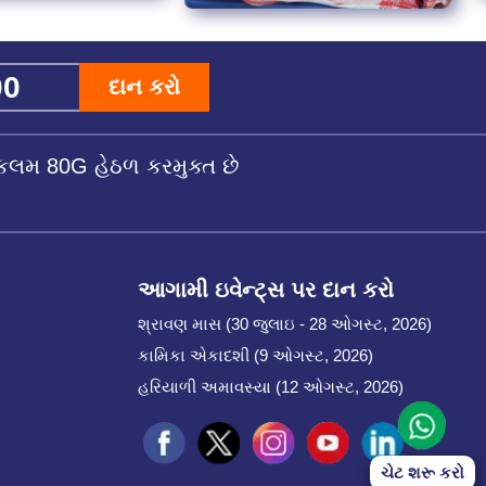
દાન કરો
કલમ 80G હેઠળ કરમુક્ત છે
આગામી ઇવેન્ટ્સ પર દાન કરો
શ્રાવણ માસ (30 જુલાઇ - 28 ઓગસ્ટ, 2026)
કામિકા એકાદશી (9 ઓગસ્ટ, 2026)
હરિયાળી અમાવસ્યા (12 ઓગસ્ટ, 2026)
ચેટ શરૂ કરો