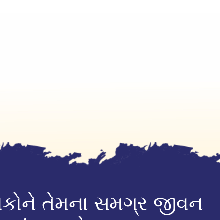
ોકોને તેમના સમગ્ર જીવન