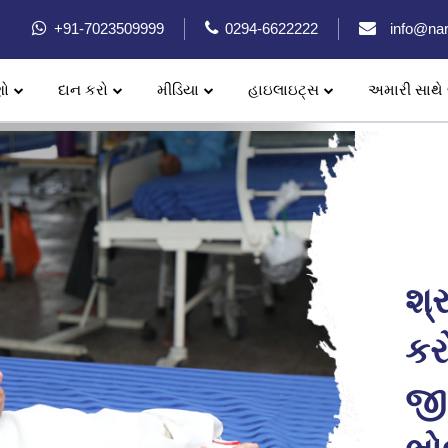
+91-7023509999
0294-6622222
info@nar
ણો
દાન કરો
મીડિયા
હાઇલાઇટ્સ
અમારી સાથે 
શ્
કર
જી