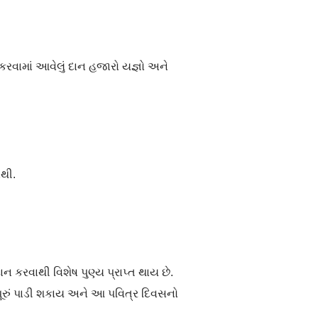
વામાં આવેલું દાન હજારો યજ્ઞો અને
નથી.
કરવાથી વિશેષ પુણ્ય પ્રાપ્ત થાય છે.
પૂરું પાડી શકાય અને આ પવિત્ર દિવસનો