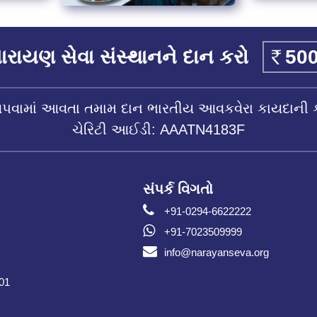
રાયણ સેવા સંસ્થાનને દાન કરો
આપવામાં આવતા તમામ દાન ભારતીય આવકવેરા કાયદાની 
ચેરિટી આઈડી: AAATN4183F
સંપર્ક વિગતો
+91-0294-6622222
+91-7023509999
info@narayanseva.org
001