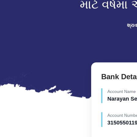
માટે વર્ષમ
શ્રા
Bank Deta
Account Name
Narayan S
Account Numb
315055011