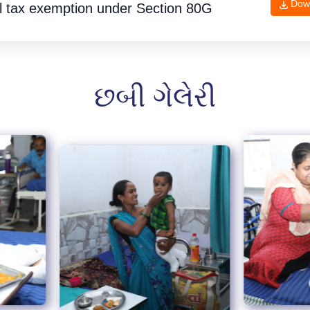
Dow
l tax exemption under
Section 80G
છબી ગેલેરી