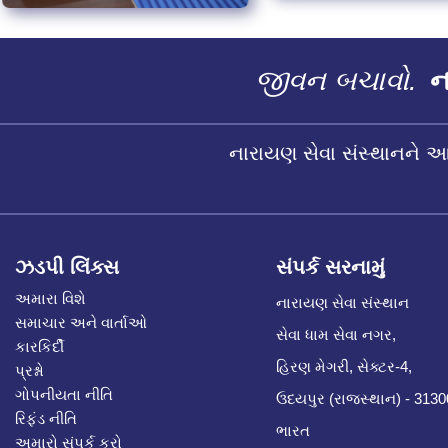
જીવન બચાવો.
ના
નારાયણ સેવા સંસ્થાનને 
ઝડપી લિંક્સ
સંપર્ક સરનામું
અમારા વિશે
નારાયણ સેવા સંસ્થાન
સમાચાર અને વાર્તાઓ
સેવા ધામ સેવા નગર,
કારકિર્દી
હિરણ મેગરી, સેક્ટર-4,
પ્રશ્નો
ગોપનીયતા નીતિ
ઉદયપુર (રાજસ્થાન) - 313
રિફંડ નીતિ
ભારત
અમારો સંપર્ક કરો