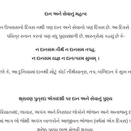
દાન અને સેવાનું મહત્વ
્ત ઉપવાસનો દિવસ નથી પણ દાન અને સેવાનો પણ દિવસ છે. આ દિવસે કર
પવિત્ર સ્નાન કરતાં પણ વધુ પુણ્યશાળી છે. શાસ્ત્રોમાં કહ્યું છે કે-
ન દાનસમ તીર્થ ન દાનસમ તપહ.
ન દાનસમ યજ્ઞ ન દાનત્પરમ સુખમ્ ।
ે કે, આ દુનિયામાં દાનથી મોટું કોઈ તીર્થયાત્રા, તપ, બલિદાન કે સુખ 
શ્રાવણ પુત્રદા એકાદશી પર દાન અને સેવાનું પુણ્ય
રિયાતમંદ, લાચાર, અપંગ અને નિરાધાર લોકોને ભોજન અને અનાજનું દાન 
્ટમાં ભાગ લો જેથી અપંગ બાળકોને આજીવન ભોજન (વર્ષમાં એક દિવસ) 
શ્રેષ્ઠ પુણ્ય લાભ મેળવી શકાય.