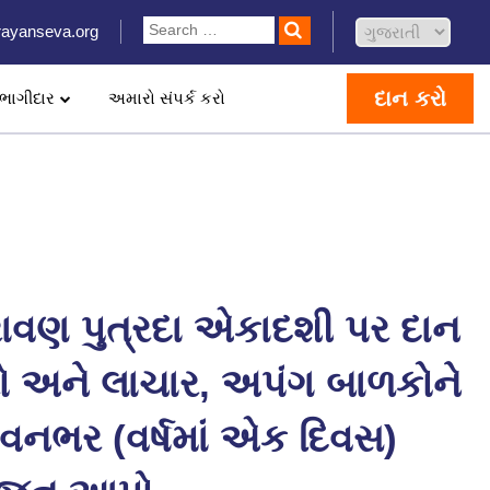
ayanseva.org
દાન કરો
ભાગીદાર
અમારો સંપર્ક કરો
રાવણ પુત્રદા એકાદશી પર દાન
ો અને લાચાર, અપંગ બાળકોને
વનભર (વર્ષમાં એક દિવસ)