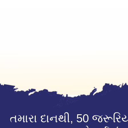
તમારા દાનથી, 50 જરૂરિ