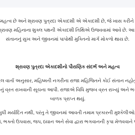
 મહત્વ છે અને શ્રાવણ પુત્રદા એકાદશી એ એકાદશી છે, જે ખાસ કરીને 
રાવણ મહિનાના શુક્લ પક્ષની એકાદશી તિથિએ ઉજવવામાં આવે છે. આ દ
સંતાનનું સુખ અને જીવનમાં પાપોથી મુક્તિનો માર્ગ મોકળો થાય છે.
શ્રાવણ પુત્રદા એકાદશીનો પૌરાણિક સંદર્ભ અને મહત્વ
્ણવેલ વાર્તા અનુસાર, મહિષ્મતી નગરીના રાજા મહિજિતને કોઈ સંતાન નહોતું
ીનું વ્રત રાખવાની સૂચના આપી. રાજાએ વિધિ મુજબ વ્રત રાખ્યું અને 
બાળક પ્રાપ્ત થયું.
ુધી મર્યાદિત નથી, પરંતુ તે જીવનમાં આવતી તમામ પ્રકારની મુશ્કેલીઓ
, ભક્તો ઉપવાસ, જપ, ધ્યાન અને સેવા દ્વારા ભગવાનની કૃપા મેળવવાને પ