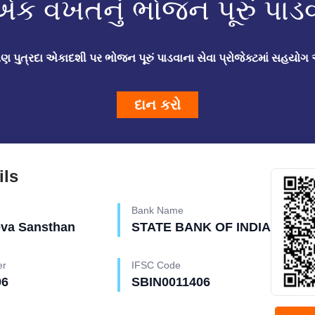
ાં એક વખતનું ભોજન પૂરું પાડ
વણ પુત્રદા એકાદશી પર ભોજન પૂરું પાડવાના સેવા પ્રોજેક્ટમાં સહયોગ
દાન કરો
ils
Bank Name
eva Sansthan
STATE BANK OF INDIA
er
IFSC Code
96
SBIN0011406