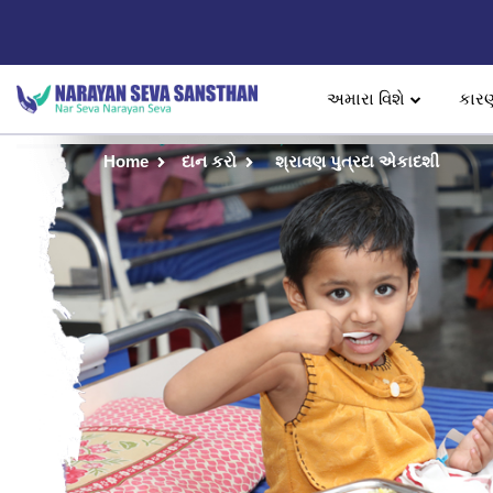
અમારા વિશે
કાર
Home
દાન કરો
શ્રાવણ પુત્રદા એકાદશી