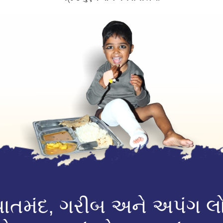
યાતમંદ, ગરીબ અને અપંગ લ