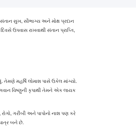
સંતાન સુખ, સૌભાગ્ય અને મોક્ષ પ્રદાન
િવસે ઉપવાસ રાખવાથી સંતાન પ્રાપ્તિ,
. તેમણે મહર્ષિ લોમાશ પાસે ઉકેલ માંગ્યો.
ભગવાન વિષ્ણુની કૃપાથી તેમને એક લાયક
, રોગો, ગરીબી અને પાપોનો નાશ પણ કરે
ાત્ર બને છે.