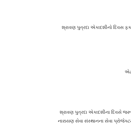
શ્રાવણ પુત્રદા એકાદશીનો દિવસ ફક
એટલ
શ્રાવણ પુત્રદા એકાદશીના દિવસે જરૂ
નારાયણ સેવા સંસ્થાનના સેવા પ્રોજેક