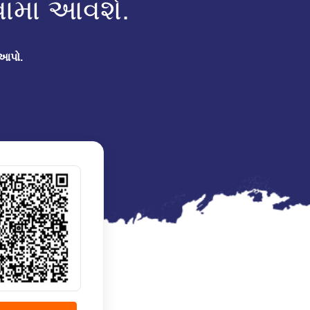
વામાં આવશે.
 આપો.