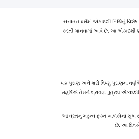
સનાતન ધર્મમાં એકાદશી તિથિનું વિશેષ
કરતી માનવામાં આવે છે. આ એકાદશી શ્
પદ્મ પુરાણ અને શ્રી વિષ્ણુ પુરાણમાં વર
મહર્ષિએ તેમને શ્રાવણ પુત્રદા એકાદશ
આ વ્રતનું મહત્વ ફક્ત બાળકોના સુખ સ
છે. આ દિવસે