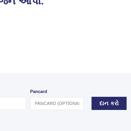
ોજન આપો.
Pancard
દાન કરો