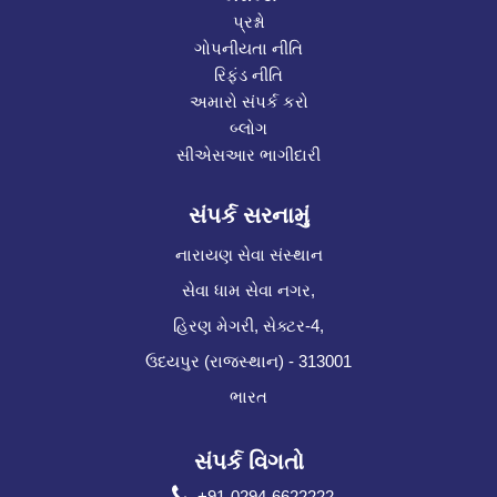
પ્રશ્નો
ગોપનીયતા નીતિ
રિફંડ નીતિ
અમારો સંપર્ક કરો
બ્લોગ
સીએસઆર ભાગીદારી
સંપર્ક સરનામું
નારાયણ સેવા સંસ્થાન
સેવા ધામ સેવા નગર,
હિરણ મેગરી, સેક્ટર-4,
ઉદયપુર (રાજસ્થાન) - 313001
ભારત
સંપર્ક વિગતો
+91-0294-6622222