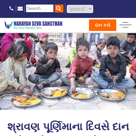
દાન કરો
Home
દાન કરો
શ્રાવણ પૂર્ણિમા
શ્રાવણ પૂર્ણિમાના દિવસે દાન