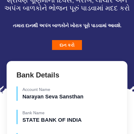
શ્રાવણ પૂર્ણિમાના દિવસે, ગરીબ, લાચાર અને
અપંગ બાળકોને ભોજન પૂરું પાડવામાં મદદ કરો
તમારા દાનથી અપંગ બાળકોને ખોરાક પૂરો પાડવામાં આવશે.
દાન કરો
Bank Details
Account Name
Narayan Seva Sansthan
Bank Name
STATE BANK OF INDIA