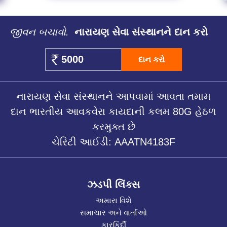
જીવન બચાવો.
નારાયણ સેવા સંસ્થાનને દાન કરો
દાન કરો
નારાયણ સેવા સંસ્થાનને આપવામાં આવતા તમામ
દાન ભારતીય આવકવેરા કાયદાની કલમ 80G હેઠળ
કરમુક્ત છે
ચેરિટી આઈડી: AAATN4183F
ઝડપી લિંક્સ
અમારા વિશે
સમાચાર અને વાર્તાઓ
કારકિર્દી