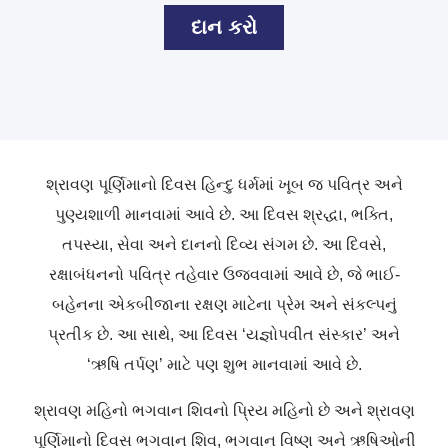
દાન કરો
શ્રાવણ પૂર્ણિમાનો દિવસ હિન્દુ ધર્મમાં ખૂબ જ પવિત્ર અને
પુણ્યશાળી માનવામાં આવે છે. આ દિવસ શ્રદ્ધા, ભક્તિ,
તપસ્યા, સેવા અને દાનનો દિવ્ય સંગમ છે. આ દિવસે,
રક્ષાબંધનનો પવિત્ર તહેવાર ઉજવવામાં આવે છે, જે ભાઈ-
બહેનના એકબીજાના રક્ષણ માટેના પ્રેમ અને સંકલ્પનું
પ્રતીક છે. આ સાથે, આ દિવસ ‘યજ્ઞોપવીત સંસ્કાર’ અને
‘ઋષિ તર્પણ’ માટે પણ શુભ માનવામાં આવે છે.
શ્રાવણ મહિનો ભગવાન શિવનો પ્રિય મહિનો છે અને શ્રાવણ
પૂર્ણિમાનો દિવસ ભગવાન શિવ, ભગવાન વિષ્ણુ અને ઋષિઓની