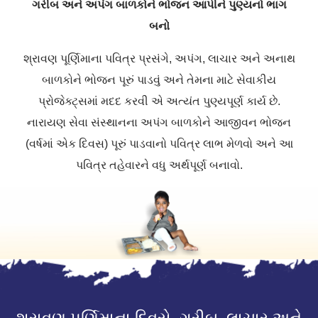
ગરીબ અને અપંગ બાળકોને ભોજન આપીને પુણ્યનો ભાગ
બનો
શ્રાવણ પૂર્ણિમાના પવિત્ર પ્રસંગે, અપંગ, લાચાર અને અનાથ
બાળકોને ભોજન પૂરું પાડવું અને તેમના માટે સેવાકીય
પ્રોજેક્ટ્સમાં મદદ કરવી એ અત્યંત પુણ્યપૂર્ણ કાર્ય છે.
નારાયણ સેવા સંસ્થાનના અપંગ બાળકોને આજીવન ભોજન
(વર્ષમાં એક દિવસ) પૂરું પાડવાનો પવિત્ર લાભ મેળવો અને આ
પવિત્ર તહેવારને વધુ અર્થપૂર્ણ બનાવો.