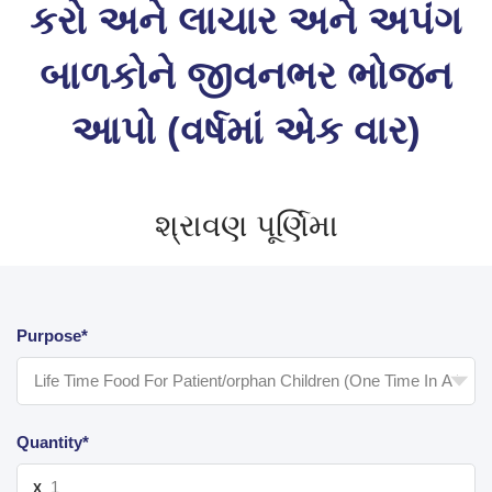
કરો અને લાચાર અને અપંગ
બાળકોને જીવનભર ભોજન
આપો (વર્ષમાં એક વાર)
શ્રાવણ પૂર્ણિમા
Purpose*
Quantity*
X