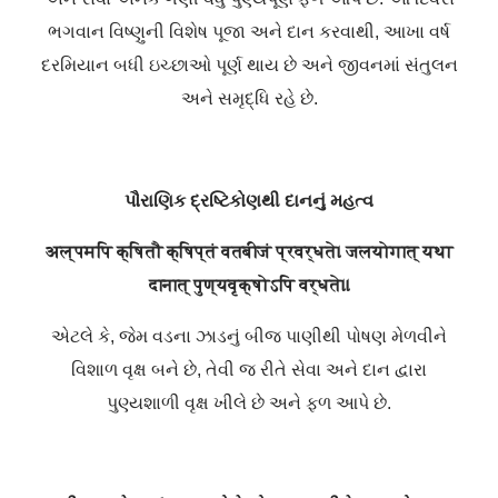
ભગવાન વિષ્ણુની વિશેષ પૂજા અને દાન કરવાથી, આખા વર્ષ
દરમિયાન બધી ઇચ્છાઓ પૂર્ણ થાય છે અને જીવનમાં સંતુલન
અને સમૃદ્ધિ રહે છે.
પૌરાણિક દ્રષ્ટિકોણથી દાનનું મહત્વ
अल्पमपि क्षितौ क्षिप्तं वतबीजं प्रवर्धते।
जलयोगात् यथा
दानात् पुण्यवृक्षोऽपि वर्धते॥
એટલે કે, જેમ વડના ઝાડનું બીજ પાણીથી પોષણ મેળવીને
વિશાળ વૃક્ષ બને છે, તેવી જ રીતે સેવા અને દાન દ્વારા
પુણ્યશાળી વૃક્ષ ખીલે છે અને ફળ આપે છે.