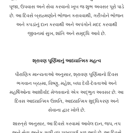
પૂજા, ઉપવાસ અને સેવા કરવાનો ખૂબ જ શુભ અવસર પૂરો પાડે
છે. આ દિવસે બ્રાહ્મણોને ભોજન કરાવવાથી, ગરીબોને ભોજન
અને કપડાંનું દાન કરવાથી અને અપંગોને મદદ કરવાથી
જીવનમાં સુખ, શાંતિ અને સમૃદ્ધિ આવે છે.
શ્રાવણ પૂર્ણિમાનું આધ્યાત્મિક મહત્વ
પૌરાણિક માન્યતાઓ અનુસાર, શ્રાવણ પૂર્ણિમાનો દિવસ
ભગવાન બ્રહ્મા, વિષ્ણુ, મહેશ, બધા દેવી-દેવતાઓ અને
મહર્ષિઓના આશીર્વાદ મેળવવાનો એક અદ્ભુત અવસર છે. આ
દિવસ આધ્યાત્મિક ઉન્નતિ, આધ્યાત્મિક શુદ્ધિકરણ અને
સેવાના દ્વાર ખોલે છે.
શાસ્ત્રો અનુસાર, આ દિવસે કરવામાં આવેલ દાન, જપ, તપ
અને સેવા અનેક ગણી વધુ પુણ્યપૂર્ણ ફળ આપે છે. આ દિવસે