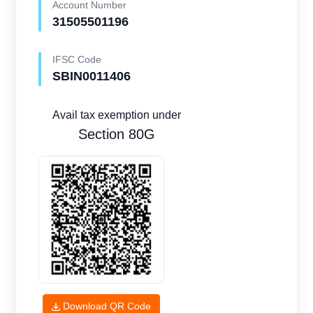
Account Number
31505501196
IFSC Code
SBIN0011406
Avail tax exemption under
Section 80G
Download QR Code