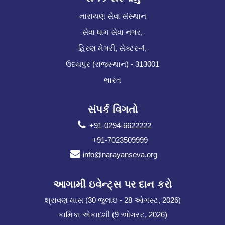
નારાયણ સેવા સંસ્થાન
સેવા ધામ સેવા નગર,
હિરણ મેગરી, સેક્ટર-4,
ઉદયપુર (રાજસ્થાન) - 313001
ભારત
સંપર્ક વિગતો
+91-0294-6622222
+91-7023509999
info@narayanseva.org
આગામી ઇવેન્ટ્સ પર દાન કરો
શ્રાવણ માસ (30 જુલાઇ - 28 ઓગસ્ટ, 2026)
કામિકા એકાદશી (9 ઓગસ્ટ, 2026)