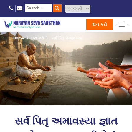
દાન કરો
Home
દાન કરો
સર્વ પિતૃ અમાવસ્યા
સર્વ પિતૃ અમાવસ્યા જ્ઞાત