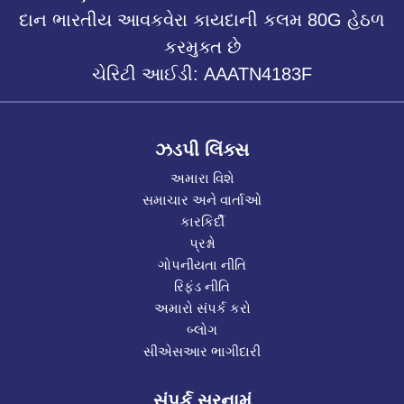
દાન ભારતીય આવકવેરા કાયદાની કલમ 80G હેઠળ
કરમુક્ત છે
ચેરિટી આઈડી: AAATN4183F
ઝડપી લિંક્સ
અમારા વિશે
સમાચાર અને વાર્તાઓ
કારકિર્દી
પ્રશ્નો
ગોપનીયતા નીતિ
રિફંડ નીતિ
અમારો સંપર્ક કરો
બ્લોગ
સીએસઆર ભાગીદારી
સંપર્ક સરનામું