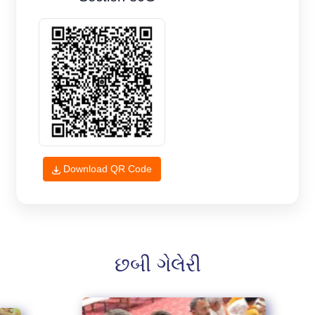
Download QR Code
છબી ગેલેરી