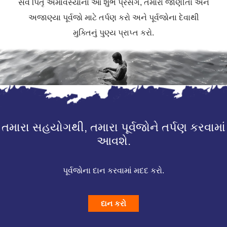
સર્વ પિતૃ અમાવસ્યાના આ શુભ પ્રસંગે, તમારા જાણીતા અને
અજાણ્યા પૂર્વજો માટે તર્પણ કરો અને પૂર્વજોના દેવાથી
મુક્તિનું પુણ્ય પ્રાપ્ત કરો.
તમારા સહયોગથી, તમારા પૂર્વજોને તર્પણ કરવામાં
આવશે.
પૂર્વજોના દાન કરવામાં મદદ કરો.
દાન કરો