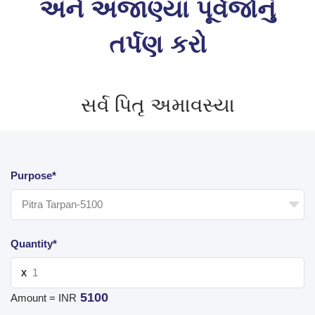
અને અજાણ્યા પૂર્વજોનું
તર્પણ કરો
સર્વ પિતૃ અમાવસ્યા
Purpose*
Quantity*
X
5100
Amount = INR