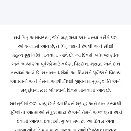
સર્વ પિતૃ અમાવસ્યા, જેને મહાલયા અમાવસ્યા તરીકે પણ
ઓળખવામાં આવે છે, તે પિતૃ પક્ષની છેલ્લી અને સૌથી
મહત્વપૂર્ણ તિથિ માનવામાં આવે છે. આ દિવસે, બધા જાણીતા
અને અજાણ્યા પૂર્વજો માટે તર્પણ, પિંડદાન, શ્રાદ્ધ અને દાન
કરવામાં આવે છે. સનાતન ધર્મમાં, આ દિવસને પૂર્વજોને વિદાય
આપવાનો અને તેમના આશીર્વાદથી જીવનમાં સુખ, શાંતિ અને
સમૃદ્ધિના દ્વાર ખોલવાનો દિવસ માનવામાં આવે છે.
શાસ્ત્રોમાં જણાવાયું છે કે આ દિવસે શ્રાદ્ધ અને દાન કરવાથી
પૂર્વજોના આત્માઓ સંતુષ્ટ થાય છે અને તેમને અજાણતા છોડી
દેવામાં આવેલા દેવામાંથી મુક્તિ મળે છે. આ દિવસ એવા
આત્માઓ માટે પણ ખાસ માનવામાં આવે છે જેમના શ્રાદ્ધ