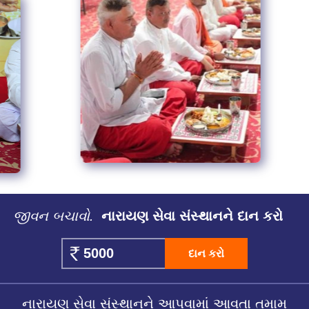
જીવન બચાવો.
નારાયણ સેવા સંસ્થાનને દાન કરો
દાન કરો
નારાયણ સેવા સંસ્થાનને આપવામાં આવતા તમામ