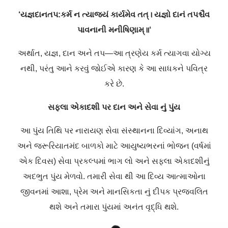
‘
યજ્ઞદાનતપ
:
કર્મ
ન
ત્યાજ્યં
કાર્યમેવ
તત્।
યજ્ઞો
દાનં
તપશ્ચૈવ
પાવનાની
મનીષિણામ્॥
‘
અર્થાત
,
યજ્ઞ
,
દાન
અને
તપ
—
આ
ત્રણેય
કર્મ
ત્યાગવા
યોગ્ય
નથી
,
પરંતુ
આને
કરવું
જોઈએ
કારણ
કે
આ
સાધકને
પવિત્ર
કરે
છે
.
સફલા
એકાદશી
પર
દાન
અને
સેવા
નું
પુંય
આ
પુંય
તિથિ
પર
નારાયણ
સેવા
સંસ્થાનના
દિવ્યાંગ
,
અનાથ
અને
જરૂરિયાતમંદ
બાળકો
માટે
આયુષ્યભરનાં
ભોજન
(
વર્ષમાં
એક
દિવસ
)
સેવા
પ્રકલ્પમાં
ભાગ
લો
અને
સફલા
એકાદશીનું
અદભુત
પુંય
મેળવો
.
તમારી
સેવા
થી
આ
દિવ્ય
આત્માઓના
જીવનમાં
આશા
,
પ્રેમ
અને
માનસિકતા
નું
દીપક
પ્રજ્વલિત
થશે
અને
તમારા
પુંયમાં
અનંત
વૃદ્ધિ
થશે
.