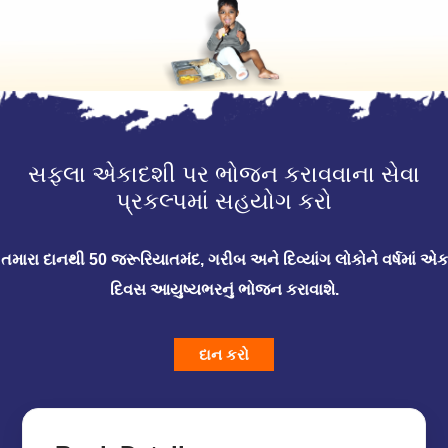
સફલા એકાદશી પર ભોજન કરાવવાના સેવા
પ્રકલ્પમાં સહયોગ કરો
તમારા દાનથી 50 જરૂરિયાતમંદ, ગરીબ અને દિવ્યાંગ લોકોને વર્ષમાં એક
દિવસ આયુષ્યભરનું ભોજન કરાવાશે.
દાન કરો