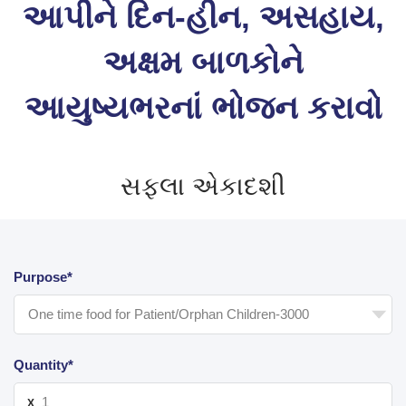
આપીને દિન-હીન, અસહાય,
અક્ષમ બાળકોને
આયુષ્યભરનાં ભોજન કરાવો
સફલા એકાદશી
Purpose*
Quantity*
X