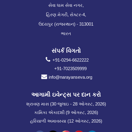
સેવા ધામ સેવા નગર,
હિરણ મેગરી, સેક્ટર-4,
ઉદયપુર (રાજસ્થાન) - 313001
ભારત
સંપર્ક વિગતો
+91-0294-6622222
+91-7023509999
info@narayanseva.org
આગામી ઇવેન્ટ્સ પર દાન કરો
શ્રાવણ માસ (30 જુલાઇ - 28 ઓગસ્ટ, 2026)
કામિકા એકાદશી (9 ઓગસ્ટ, 2026)
હરિયાળી અમાવસ્યા (12 ઓગસ્ટ, 2026)