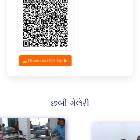
Download QR Code
છબી ગેલેરી