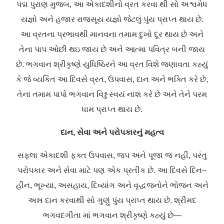
પદ્મ
પુરાણ
મુજબ
,
આ
એકાદશીનો
વ્રત
કરવા
થી
સો
અશ્વમેધ
યજ્ઞો
અને
હજાર
રાજસૂય
યજ્ઞો
જેટલું
પુંય
પ્રાપ્ત
થાય
છે
.
આ
વ્રતના
પ્રભાવથી
માનવના
તમામ
દુખો
દૂર
થાય
છે
અને
તેના
પાપ
ઓછી
થઇ
જાય
છે
અને
આત્મા
પવિત્ર
બની
જાય
છે
.
ભગવાન
શ્રીકૃષ્ણે
યુધિષ્ઠિરને
આ
વ્રત
વિશે
જણાવતા
કહ્યું
કે
જે
વ્યકિત
આ
દિવસે
વ્રત
,
ઉપવાસ
,
દાન
અને
ભક્તિ
કરે
છે
,
તેના
તમામ
પાપો
ભગવાન
વિશ્નુ
સ્વયં
નાશ
કરે
છે
અને
તેને
પરમ
ધામ
પ્રાપ્ત
થાય
છે
.
દાન
,
સેવા
અને
પરોપકારનું
મહત્વ
સફલા
એકાદશી
ફક્ત
ઉપવાસ
,
જપ
અને
પૂજા
જ
નહીં
,
પરંતુ
પરોપકાર
અને
સેવા
માટે
પણ
એક
પ્રતીક
છે
.
આ
દિવસે
દિન
–
હીન
,
ભૂખ્યા
,
અસહાય
,
દિવ્યાંગ
અને
વૃદ્ધજનોને
ભોજન
અને
અન્ન
દાન
કરવાથી
સો
ગુણું
પુંય
પ્રાપ્ત
થાય
છે
.
શ્રીમદ
ભગવદગીતા
માં
ભગવાન
શ્રીકૃષ્ણે
કહ્યું
છે
—