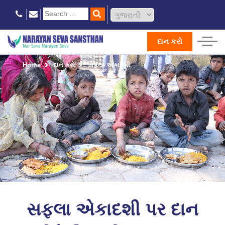
દાન કરો
Home
દાન કરો
સફલા એકાદશી
સફલા એકાદશી પર દાન