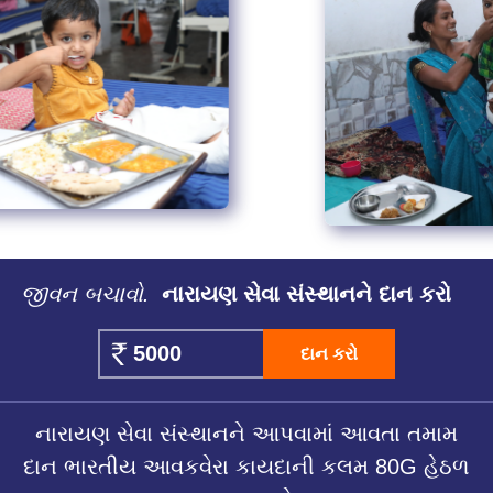
જીવન બચાવો.
નારાયણ સેવા સંસ્થાનને દાન કરો
દાન કરો
નારાયણ સેવા સંસ્થાનને આપવામાં આવતા તમામ
દાન ભારતીય આવકવેરા કાયદાની કલમ 80G હેઠળ