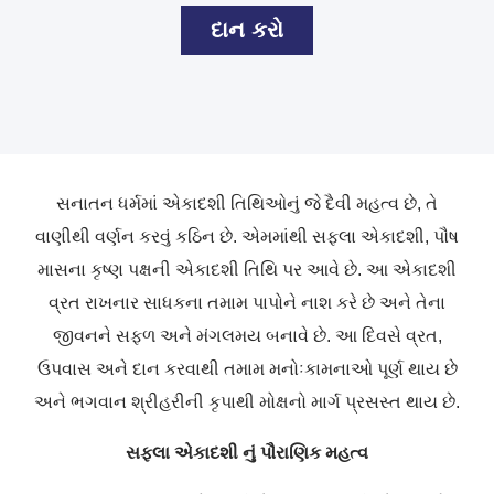
દાન કરો
સનાતન
ધર્મમાં
એકાદશી
તિથિઓનું
જે
દૈવી
મહત્વ
છે
,
તે
વાણીથી
વર્ણન
કરવું
કઠિન
છે
.
એમમાંથી
સફલા
એકાદશી
,
પૌષ
માસના
કૃષ્ણ
પક્ષની
એકાદશી
તિથિ
પર
આવે
છે
.
આ
એકાદશી
વ્રત
રાખનાર
સાધકના
તમામ
પાપોને
નાશ
કરે
છે
અને
તેના
જીવનને
સફળ
અને
મંગલમય
બનાવે
છે
.
આ
દિવસે
વ્રત
,
ઉપવાસ
અને
દાન
કરવાથી
તમામ
મનોઃકામનાઓ
પૂર્ણ
થાય
છે
અને
ભગવાન
શ્રીહરીની
કૃપાથી
મોક્ષનો
માર્ગ
પ્રસસ્ત
થાય
છે
.
સફલા
એકાદશી
નું
પૌરાણિક
મહત્વ