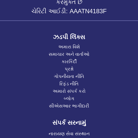
કરમુક્ત છે
ચેરિટી આઈડી: AAATN4183F
ઝડપી લિંક્સ
અમારા વિશે
સમાચાર અને વાર્તાઓ
કારકિર્દી
પ્રશ્નો
ગોપનીયતા નીતિ
રિફંડ નીતિ
અમારો સંપર્ક કરો
બ્લોગ
સીએસઆર ભાગીદારી
સંપર્ક સરનામું
નારાયણ સેવા સંસ્થાન