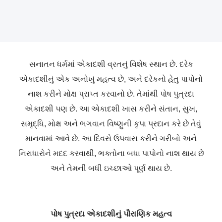
સનાતન ધર્મમાં એકાદશી વ્રતનું વિશેષ સ્થાન છે. દરેક
એકાદશીનું એક અનોખું મહત્વ છે, અને દરેકનો હેતુ પાપોનો
નાશ કરીને મોક્ષ પ્રાપ્ત કરવાનો છે. તેમાંથી પોષ પુત્રદા
એકાદશી પણ છે. આ એકાદશી ખાસ કરીને સંતાન, સુખ,
સમૃદ્ધિ, મોક્ષ અને ભગવાન વિષ્ણુની કૃપા પ્રદાન કરે છે તેવું
માનવામાં આવે છે. આ દિવસે ઉપવાસ કરીને ગરીબો અને
નિરાધારોને મદદ કરવાથી, ભક્તોના બધા પાપોનો નાશ થાય છે
અને તેમની બધી ઇચ્છાઓ પૂર્ણ થાય છે.
પોષ પુત્રદા એકાદશીનું પૌરાણિક મહત્વ