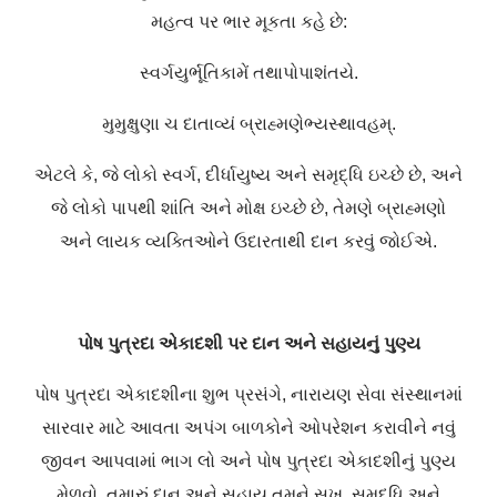
મહત્વ પર ભાર મૂકતા કહે છે:
સ્વર્ગયુર્ભૂતિકામેં તથાપોપાશંતયે.
મુમુક્ષુણા ચ દાતાવ્યં બ્રાહ્મણેભ્યસ્થાવહમ્.
એટલે કે, જે લોકો સ્વર્ગ, દીર્ધાયુષ્ય અને સમૃદ્ધિ ઇચ્છે છે, અને
જે લોકો પાપથી શાંતિ અને મોક્ષ ઇચ્છે છે, તેમણે બ્રાહ્મણો
અને લાયક વ્યક્તિઓને ઉદારતાથી દાન કરવું જોઈએ.
પોષ પુત્રદા એકાદશી પર દાન અને સહાયનું પુણ્ય
પોષ પુત્રદા એકાદશીના શુભ પ્રસંગે, નારાયણ સેવા સંસ્થાનમાં
સારવાર માટે આવતા અપંગ બાળકોને ઓપરેશન કરાવીને નવું
જીવન આપવામાં ભાગ લો અને પોષ પુત્રદા એકાદશીનું પુણ્ય
મેળવો. તમારું દાન અને સહાય તમને સુખ, સમૃદ્ધિ અને