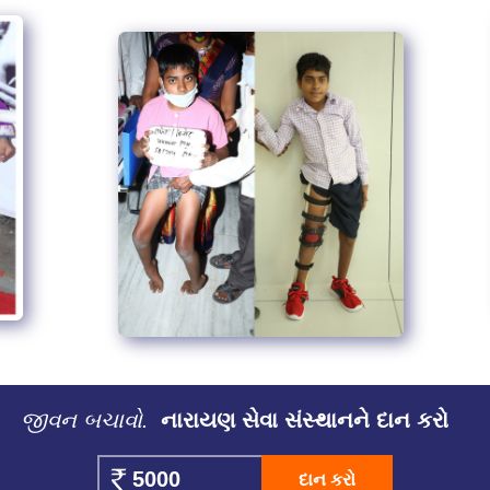
જીવન બચાવો.
નારાયણ સેવા સંસ્થાનને દાન કરો
દાન કરો