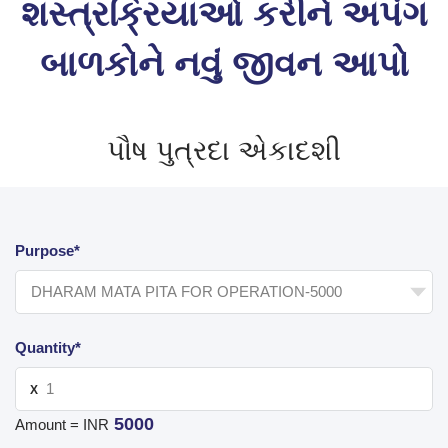
શસ્ત્રક્રિયાઓ કરીને અપંગ
બાળકોને નવું જીવન આપો
પૌષ પુત્રદા એકાદશી
Purpose*
Quantity*
X
5000
Amount = INR