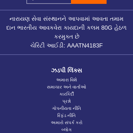
નારાયણ સેવા સંસ્થાનને આપવામાં આવતા તમામ
દાન ભારતીય આવકવેરા કાયદાની કલમ 80G હેઠળ
કરમુક્ત છે
ચેરિટી આઈડી: AAATN4183F
ઝડપી લિંક્સ
અમારા વિશે
સમાચાર અને વાર્તાઓ
કારકિર્દી
પ્રશ્નો
ગોપનીયતા નીતિ
રિફંડ નીતિ
અમારો સંપર્ક કરો
બ્લોગ