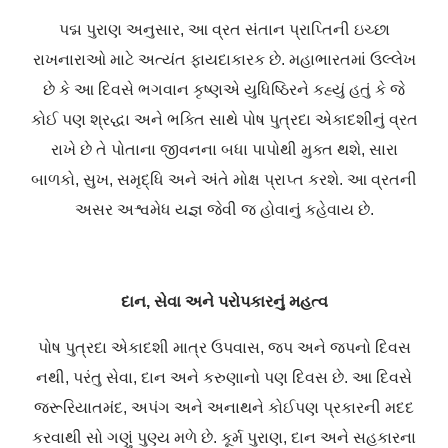
પદ્મ પુરાણ અનુસાર, આ વ્રત સંતાન પ્રાપ્તિની ઇચ્છા
રાખનારાઓ માટે અત્યંત ફાયદાકારક છે. મહાભારતમાં ઉલ્લેખ
છે કે આ દિવસે ભગવાન કૃષ્ણએ યુધિષ્ઠિરને કહ્યું હતું કે જે
કોઈ પણ શ્રદ્ધા અને ભક્તિ સાથે પોષ પુત્રદા એકાદશીનું વ્રત
રાખે છે તે પોતાના જીવનના બધા પાપોથી મુક્ત થશે, સારા
બાળકો, સુખ, સમૃદ્ધિ અને અંતે મોક્ષ પ્રાપ્ત કરશે. આ વ્રતની
અસર અશ્વમેધ યજ્ઞ જેવી જ હોવાનું કહેવાય છે.
દાન, સેવા અને પરોપકારનું મહત્વ
પોષ પુત્રદા એકાદશી માત્ર ઉપવાસ, જપ અને જપનો દિવસ
નથી, પરંતુ સેવા, દાન અને કરુણાનો પણ દિવસ છે. આ દિવસે
જરૂરિયાતમંદ, અપંગ અને અનાથને કોઈપણ પ્રકારની મદદ
કરવાથી સો ગણું પુણ્ય મળે છે. કૂર્મ પુરાણ, દાન અને સહકારના