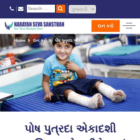
દાન કરો
Home
દાન કરો
પૌષ પુત્રદા એકાદશી
પોષ પુત્રદા એકાદશી