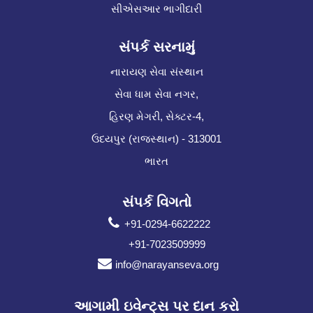
સીએસઆર ભાગીદારી
સંપર્ક સરનામું
નારાયણ સેવા સંસ્થાન
સેવા ધામ સેવા નગર,
હિરણ મેગરી, સેક્ટર-4,
ઉદયપુર (રાજસ્થાન) - 313001
ભારત
સંપર્ક વિગતો
+91-0294-6622222
+91-7023509999
info@narayanseva.org
આગામી ઇવેન્ટ્સ પર દાન કરો