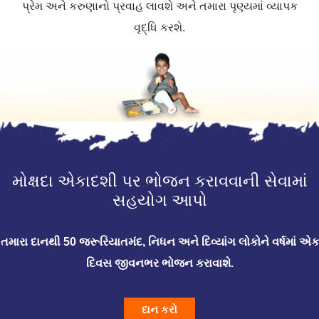
પ્રેમ
અને
કરુણાનો
પ્રવાહ
લાવશે
અને
તમારા
પૃણ્યમાં
વ્યાપક
વૃદ્ધિ
કરશે
.
મોક્ષદા એકાદશી પર ભોજન કરાવવાની સેવામાં
સહયોગ આપો
તમારા દાનથી 50 જરૂરિયાતમંદ, નિધન અને દિવ્યાંગ લોકોને વર્ષમાં એક
દિવસ જીવનભર ભોજન કરાવાશે.
દાન કરો