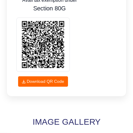
Avail tax exemption under
Section 80G
Download QR Code
IMAGE GALLERY