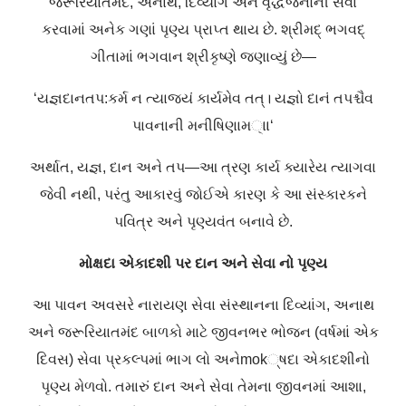
જરૂરિયાતમંદ
,
અનાથ
,
દિવ્યાંગ
અને
વૃદ્ધજનોની
સેવા
કરવામાં
અનેક
ગણાં
પૃણ્ય
પ્રાપ્ત
થાય
છે
.
શ્રીમદ્
ભગવદ્
ગીતામાં
ભગવાન
શ્રીકૃષ્ણે
જણાવ્યું
છે
—
‘
યજ્ઞદાનતપ
:
કર્મ
ન
ત્યાજ્યં
કાર્યમેવ
તત્।
યજ્ઞો
દાનં
તપશ્ચૈવ
પાવનાની
મનીષિણામ्॥
‘
અર્થાત
,
યજ્ઞ
,
દાન
અને
તપ
—
આ
ત્રણ
કાર્ય
ક્યારેય
ત્યાગવા
જેવી
નથી
,
પરંતુ
આકારવું
જોઈએ
કારણ
કે
આ
સંસ્કારકને
પવિત્ર
અને
પૃણ્યવંત
બનાવે
છે
.
મોક્ષદા
એકાદશી
પર
દાન
અને
સેવા
નો
પૃણ્ય
આ
પાવન
અવસરે
નારાયણ
સેવા
સંસ્થાનના
દિવ્યાંગ
,
અનાથ
અને
જરૂરિયાતમંદ
બાળકો
માટે
જીવનભર
ભોજન
(
વર્ષમાં
એક
દિવસ
)
સેવા
પ્રકલ્પમાં
ભાગ
લો
અને
mok
્ષદા
એકાદશીનો
પૃણ્ય
મેળવો
.
તમારું
દાન
અને
સેવા
તેમના
જીવનમાં
આશા
,