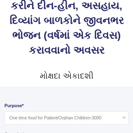
કરીને દીન-હીન, અસહાય,
દિવ્યાંગ બાળકોને જીવનભર
ભોજન (વર્ષમાં એક દિવસ)
કરાવવાનો અવસર
મોક્ષદા એકાદશી
Purpose*