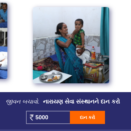
જીવન બચાવો.
નારાયણ સેવા સંસ્થાનને દાન કરો
દાન કરો