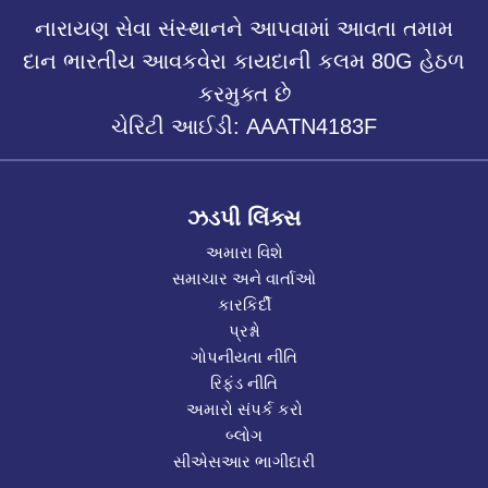
નારાયણ સેવા સંસ્થાનને આપવામાં આવતા તમામ
દાન ભારતીય આવકવેરા કાયદાની કલમ 80G હેઠળ
કરમુક્ત છે
ચેરિટી આઈડી: AAATN4183F
ઝડપી લિંક્સ
અમારા વિશે
સમાચાર અને વાર્તાઓ
કારકિર્દી
પ્રશ્નો
ગોપનીયતા નીતિ
રિફંડ નીતિ
અમારો સંપર્ક કરો
બ્લોગ
સીએસઆર ભાગીદારી