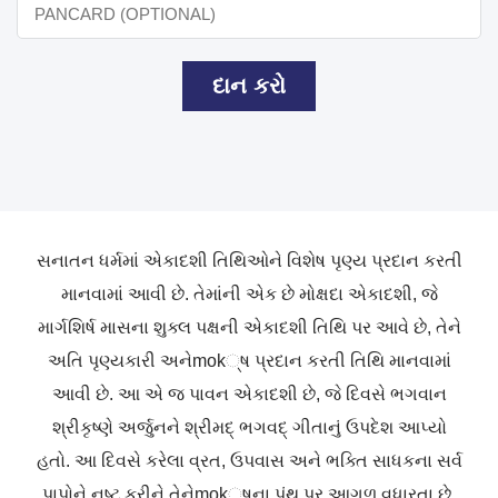
દાન કરો
સનાતન
ધર્મમાં
એકાદશી
તિથિઓને
વિશેષ
પૃણ્ય
પ્રદાન
કરતી
માનવામાં
આવી
છે
.
તેમાંની
એક
છે
મોક્ષદા
એકાદશી
,
જે
માર્ગશિર્ષ
માસના
શુક્લ
પક્ષની
એકાદશી
તિથિ
પર
આવે
છે
,
તેને
અતિ
પૃણ્યકારી
અને
mok
્ષ
પ્રદાન
કરતી
તિથિ
માનવામાં
આવી
છે
.
આ
એ
જ
પાવન
એકાદશી
છે
,
જે
દિવસે
ભગવાન
શ્રીકૃષ્ણે
અર્જુનને
શ્રીમદ્
ભગવદ્
ગીતાનું
ઉપદેશ
આપ્યો
હતો
.
આ
દિવસે
કરેલા
વ્રત
,
ઉપવાસ
અને
ભક્તિ
સાધકના
સર્વ
પાપોને
નષ્ટ
કરીને
તેને
mok
્ષના
પંથ
પર
આગળ
વધારતા
છે
.