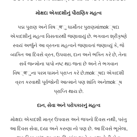
મોક્ષદા
એકાદશીનું
પૌરાણિક
મહત્વ
પદ્મ
પુરાણ
અને
વિષ्णુ
ધાર્મોતર
પુરાણમાં
mok
્ષદા
એકાદશીનું
મહત્વ
વિસતારથી
જણાવાયું
છે
.
ભગવાન
શ્રીકૃષ્ણે
સ્વયં
અર્જુને
આ
વ્રતના
મહત્વને
જણાવતાં
જણાવ્યું
કે
,
જે
વ્યક્તિ
આ
દિવસે
વ્રત
,
ઉપવાસ
,
દાન
અને
ભક્તિ
કરે
છે
,
તેના
સર્વ
જન્મોના
પાપો
નષ્ટ
થઇ
જતા
છે
અને
તે
ભગવાન
વિષ्णુના
પરમ
ધામને
પ્રાપ્ત
કરે
છે
.mok
્ષદા
એકાદશી
વ્રત
કરવાથી
પૂર્વજોની
આત્માને
પણ
શાંતિ
અને
mok
્ષ
પ્રાપ્તિ
થાય
છે
.
દાન
,
સેવા
અને
પરોપકારનું
મહત્વ
મોક્ષદા
એકાદશી
માત્ર
ઉપવાસ
અને
જપનો
દિવસ
નથી
,
પરંતુ
આ
દિવસ
સેવા
,
દયા
અને
કરુણા
નો
પણ
છે
.
આ
દિવસે
ભૂખેલા
,