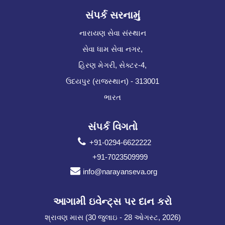
સંપર્ક સરનામું
નારાયણ સેવા સંસ્થાન
સેવા ધામ સેવા નગર,
હિરણ મેગરી, સેક્ટર-4,
ઉદયપુર (રાજસ્થાન) - 313001
ભારત
સંપર્ક વિગતો
+91-0294-6622222
+91-7023509999
info@narayanseva.org
આગામી ઇવેન્ટ્સ પર દાન કરો
શ્રાવણ માસ (30 જુલાઇ - 28 ઓગસ્ટ, 2026)