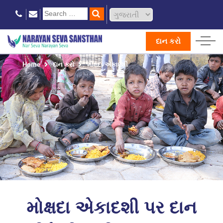
દાન કરો
Home
દાન કરો
મોક્ષદા એકાદશી
મોક્ષદા એકાદશી પર દાન