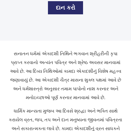
દાન કરો
સનાતન ધર્મમાં એકાદશી તિથિને ભગવાન શ્રીહરીની કૃપા
પ્રાપ્ત કરવાનો અત્યંત પવિત્ર અને શ્રેષ્ઠ અવસર માનવામાં
આવે છે. આ દિવ્ય તિથિઓમાં કામદા એકાદશીનું વિશેષ મહત્ત્વ
જણાવાયું છે. આ એકાદશી ચૈત્ર માસના શુક્લ પક્ષમાં આવે છે
અને ધર્મશાસ્ત્રો અનુસાર તમામ પાપોનો નાશ કરનાર અને
મનોઇચ્છાઓ પૂર્ણ કરનાર માનવામાં આવે છે.
ધાર્મિક માન્યતા મુજબ આ દિવસે શ્રદ્ધા અને ભક્તિ સાથે
કરાયેલ વ્રત, જપ, તપ અને દાન મનુષ્યના જીવનમાં પવિત્રતા
અને સકારાત્મકતા લાવે છે. કામદા એકાદશીનું વ્રત સાધકને