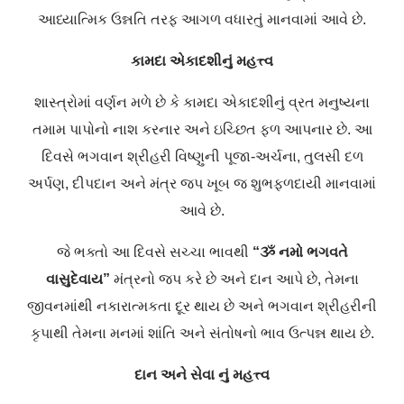
આધ્યાત્મિક ઉન્નતિ તરફ આગળ વધારતું માનવામાં આવે છે.
કામદા એકાદશીનું મહત્ત્વ
શાસ્ત્રોમાં વર્ણન મળે છે કે કામદા એકાદશીનું વ્રત મનુષ્યના
તમામ પાપોનો નાશ કરનાર અને ઇચ્છિત ફળ આપનાર છે. આ
દિવસે ભગવાન શ્રીહરી વિષ્ણુની પૂજા-અર્ચના, તુલસી દળ
અર્પણ, દીપદાન અને મંત્ર જપ ખૂબ જ શુભફળદાયી માનવામાં
આવે છે.
જે ભક્તો આ દિવસે સચ્ચા ભાવથી
“ૐ નમો ભગવતે
વાસુદેવાય”
મંત્રનો જપ કરે છે અને દાન આપે છે, તેમના
જીવનમાંથી નકારાત્મકતા દૂર થાય છે અને ભગવાન શ્રીહરીની
કૃપાથી તેમના મનમાં શાંતિ અને સંતોષનો ભાવ ઉત્પન્ન થાય છે.
દાન અને સેવા નું મહત્ત્વ