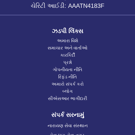
ચેરિટી આઈડી: AAATN4183F
ઝડપી લિંક્સ
અમારા વિશે
સમાચાર અને વાર્તાઓ
કારકિર્દી
પ્રશ્નો
ગોપનીયતા નીતિ
રિફંડ નીતિ
અમારો સંપર્ક કરો
બ્લોગ
સીએસઆર ભાગીદારી
સંપર્ક સરનામું
નારાયણ સેવા સંસ્થાન