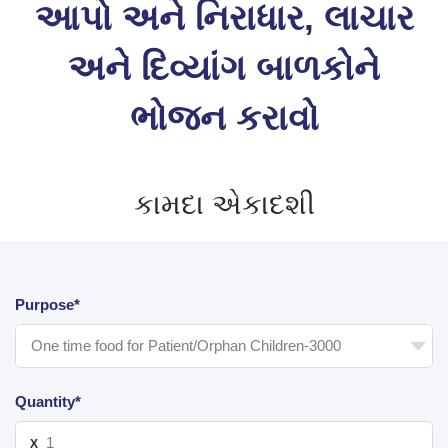
આપો અને નિરાધાર, લાચાર
અને દિવ્યાંગ બાળકોને
ભોજન કરાવો
કામદા એકાદશી
Purpose*
Quantity*
X