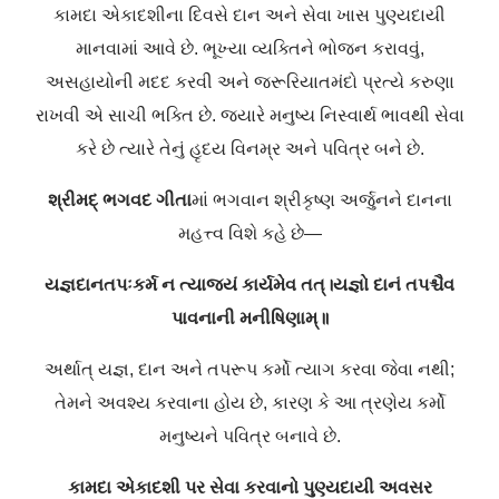
કામદા એકાદશીના દિવસે દાન અને સેવા ખાસ પુણ્યદાયી
માનવામાં આવે છે. ભૂખ્યા વ્યક્તિને ભોજન કરાવવું,
અસહાયોની મદદ કરવી અને જરૂરિયાતમંદો પ્રત્યે કરુણા
રાખવી એ સાચી ભક્તિ છે. જ્યારે મનુષ્ય નિસ્વાર્થ ભાવથી સેવા
કરે છે ત્યારે તેનું હૃદય વિનમ્ર અને પવિત્ર બને છે.
શ્રીમદ્ ભગવદ ગીતા
માં ભગવાન શ્રીકૃષ્ણ અર્જુનને દાનના
મહત્ત્વ વિશે કહે છે—
યજ્ઞદાનતપઃકર્મ ન ત્યાજ્યં કાર્યમેવ તત્।
યજ્ઞો દાનં તપશ્ચૈવ
પાવનાની મનીષિણામ્॥
અર્થાત્ યજ્ઞ, દાન અને તપરૂપ કર્મો ત્યાગ કરવા જેવા નથી;
તેમને અવશ્ય કરવાના હોય છે, કારણ કે આ ત્રણેય કર્મો
મનુષ્યને પવિત્ર બનાવે છે.
કામદા એકાદશી પર સેવા કરવાનો પુણ્યદાયી અવસર