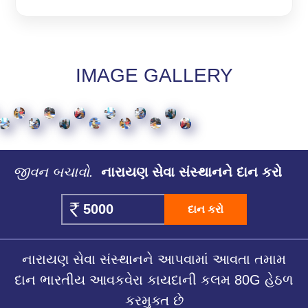
IMAGE GALLERY
જીવન બચાવો.
નારાયણ સેવા સંસ્થાનને દાન કરો
દાન કરો
નારાયણ સેવા સંસ્થાનને આપવામાં આવતા તમામ
દાન ભારતીય આવકવેરા કાયદાની કલમ 80G હેઠળ
કરમુક્ત છે