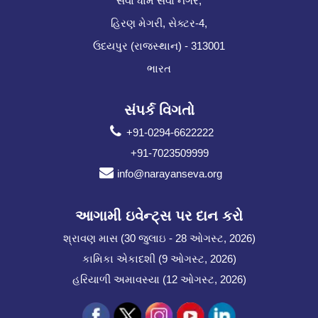
સેવા ધામ સેવા નગર,
હિરણ મેગરી, સેક્ટર-4,
ઉદયપુર (રાજસ્થાન) - 313001
ભારત
સંપર્ક વિગતો
+91-0294-6622222
+91-7023509999
info@narayanseva.org
આગામી ઇવેન્ટ્સ પર દાન કરો
શ્રાવણ માસ (30 જુલાઇ - 28 ઓગસ્ટ, 2026)
કામિકા એકાદશી (9 ઓગસ્ટ, 2026)
હરિયાળી અમાવસ્યા (12 ઓગસ્ટ, 2026)