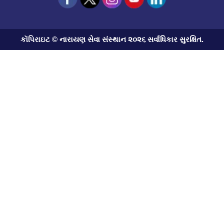
કૉપિરાઇટ © નારાયણ સેવા સંસ્થાન ૨૦૨૬ સર્વાધિકાર સુરક્ષિત.