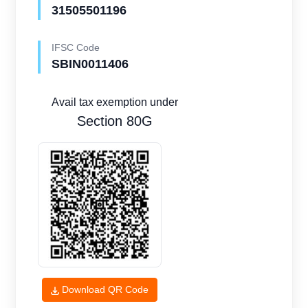
31505501196
IFSC Code
SBIN0011406
Avail tax exemption under
Section 80G
Download QR Code