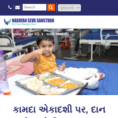
Home
દાન કરો
કામદા એકાદશી
કામદા એકાદશી પર, દાન