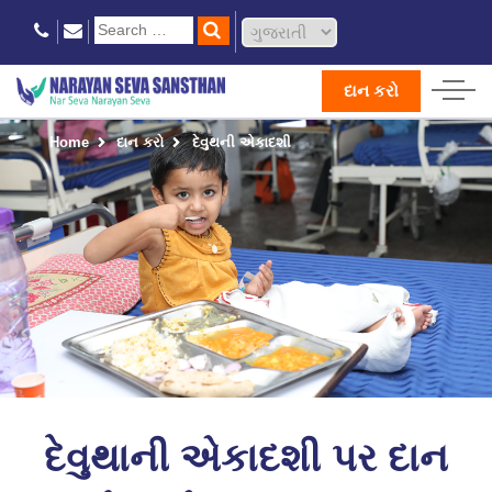
દાન કરો
Home
દાન કરો
દેવુથની એકાદશી
દેવુથાની એકાદશી પર દાન