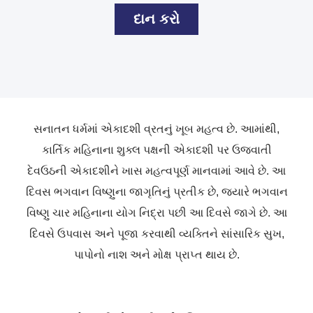
દાન કરો
સનાતન ધર્મમાં એકાદશી વ્રતનું ખૂબ મહત્વ છે. આમાંથી,
કાર્તિક મહિનાના શુક્લ પક્ષની એકાદશી પર ઉજવાતી
દેવઉઠની એકાદશીને ખાસ મહત્વપૂર્ણ માનવામાં આવે છે. આ
દિવસ ભગવાન વિષ્ણુના જાગૃતિનું પ્રતીક છે, જ્યારે ભગવાન
વિષ્ણુ ચાર મહિનાના યોગ નિદ્રા પછી આ દિવસે જાગે છે. આ
દિવસે ઉપવાસ અને પૂજા કરવાથી વ્યક્તિને સાંસારિક સુખ,
પાપોનો નાશ અને મોક્ષ પ્રાપ્ત થાય છે.