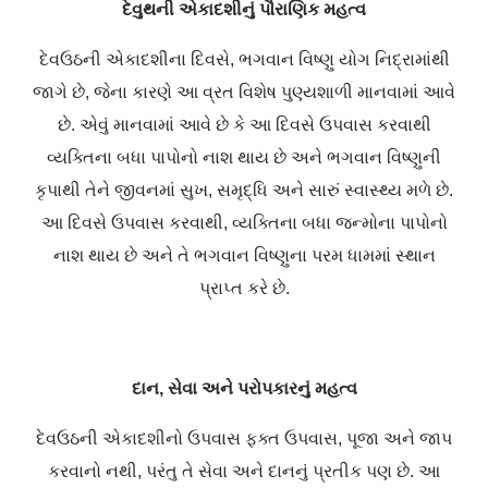
દેવુથની એકાદશીનું પૌરાણિક મહત્વ
દેવઉઠની એકાદશીના દિવસે, ભગવાન વિષ્ણુ યોગ નિદ્રામાંથી
જાગે છે, જેના કારણે આ વ્રત વિશેષ પુણ્યશાળી માનવામાં આવે
છે. એવું માનવામાં આવે છે કે આ દિવસે ઉપવાસ કરવાથી
વ્યક્તિના બધા પાપોનો નાશ થાય છે અને ભગવાન વિષ્ણુની
કૃપાથી તેને જીવનમાં સુખ, સમૃદ્ધિ અને સારું સ્વાસ્થ્ય મળે છે.
આ દિવસે ઉપવાસ કરવાથી, વ્યક્તિના બધા જન્મોના પાપોનો
નાશ થાય છે અને તે ભગવાન વિષ્ણુના પરમ ધામમાં સ્થાન
પ્રાપ્ત કરે છે.
દાન, સેવા અને પરોપકારનું મહત્વ
દેવઉઠની એકાદશીનો ઉપવાસ ફક્ત ઉપવાસ, પૂજા અને જાપ
કરવાનો નથી, પરંતુ તે સેવા અને દાનનું પ્રતીક પણ છે. આ