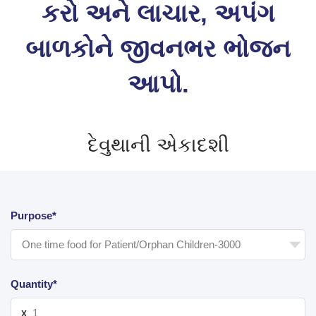
કરો અને લાચાર, અપંગ
બાળકોને જીવનભર ભોજન
આપો.
દેવુથાની એકાદશી
Purpose*
Quantity*
X