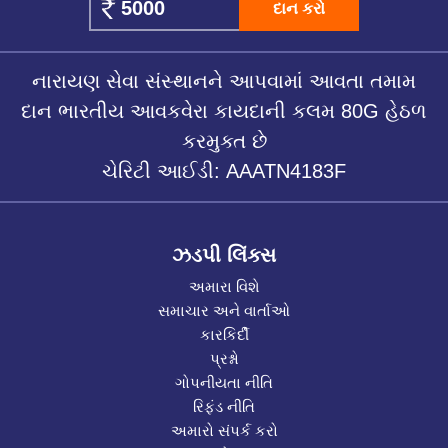
દાન કરો
નારાયણ સેવા સંસ્થાનને આપવામાં આવતા તમામ
દાન ભારતીય આવકવેરા કાયદાની કલમ 80G હેઠળ
કરમુક્ત છે
ચેરિટી આઈડી: AAATN4183F
ઝડપી લિંક્સ
અમારા વિશે
સમાચાર અને વાર્તાઓ
કારકિર્દી
પ્રશ્નો
ગોપનીયતા નીતિ
રિફંડ નીતિ
અમારો સંપર્ક કરો