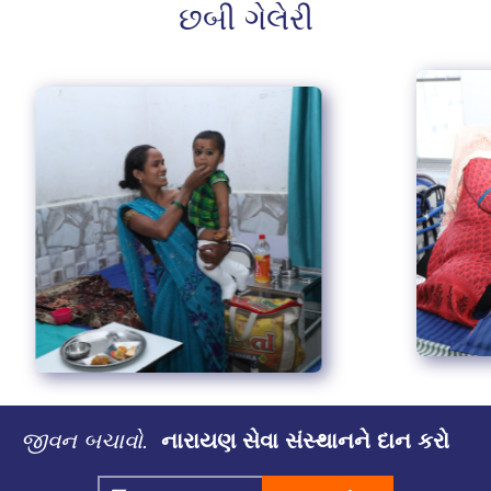
છબી ગેલેરી
જીવન બચાવો.
નારાયણ સેવા સંસ્થાનને દાન કરો