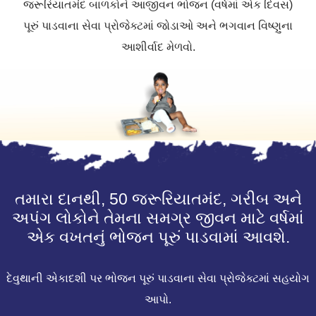
જરૂરિયાતમંદ બાળકોને આજીવન ભોજન (વર્ષમાં એક દિવસ)
પૂરું પાડવાના સેવા પ્રોજેક્ટમાં જોડાઓ અને ભગવાન વિષ્ણુના
આશીર્વાદ મેળવો.
તમારા દાનથી, 50 જરૂરિયાતમંદ, ગરીબ અને
અપંગ લોકોને તેમના સમગ્ર જીવન માટે વર્ષમાં
એક વખતનું ભોજન પૂરું પાડવામાં આવશે.
દેવુથાની એકાદશી પર ભોજન પૂરું પાડવાના સેવા પ્રોજેક્ટમાં સહયોગ
આપો.