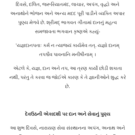
દિવસે, દલિત, જરૂરિયાતમંદ, લાચાર, અપંગ, વૃદ્ધો અને
અનાથોને ભોજન અને અન્ય મદદ પૂરી પાડીને વ્યક્તિ અપાર
પુણ્ય મેળવે છે. શ્રીમદ્ ભાગવત ગીતામાં દાનનું મહત્વ
સમજાવતા ભગવાન કૃષ્ણએ કહ્યું-
‘યજ્ઞદાનપતાઃ કર્મ ન ત્યાજ્યં કાર્યમેવ તત્.
યજ્ઞો દાનમ્
તપશ્ચૈવ પાવનાનિ મનીષીનામ્ ।
એટલે કે, યજ્ઞ, દાન અને તપ, આ ત્રણ કાર્યો છોડી શકાતા
નથી, પરંતુ તે કરવા જ જોઈએ કારણ કે તે જ્ઞાનીઓને શુદ્ધ કરે
છે.
દેવઉઠની એકાદશી પર દાન અને સેવાનું પુણ્ય
આ શુભ દિવસે, નારાયણ સેવા સંસ્થાનના અપંગ, અનાથ અને