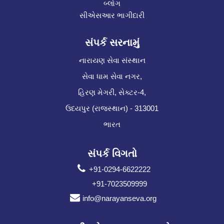
બ્લોગ
સીએસઆર ભાગીદારી
સંપર્ક સરનામું
નારાયણ સેવા સંસ્થાન
સેવા ધામ સેવા નગર,
હિરણ મેગરી, સેક્ટર-4,
ઉદયપુર (રાજસ્થાન) - 313001
ભારત
સંપર્ક વિગતો
+91-0294-6622222
+91-7023509999
info@narayanseva.org