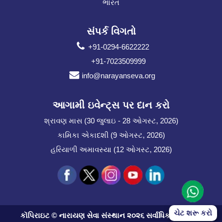
ભારત
સંપર્ક વિગતો
+91-0294-6622222
+91-7023509999
info@narayanseva.org
આગામી ઇવેન્ટ્સ પર દાન કરો
શ્રાવણ માસ (30 જુલાઇ - 28 ઓગસ્ટ, 2026)
કામિકા એકાદશી (9 ઓગસ્ટ, 2026)
હરિયાળી અમાવસ્યા (12 ઓગસ્ટ, 2026)
ચેટ શરૂ કરો
કૉપિરાઇટ © નારાયણ સેવા સંસ્થાન ૨૦૨૬ સર્વાધિકાર સુરક્ષિત.