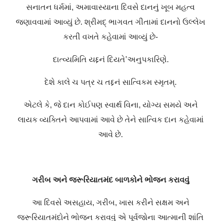
સનાતન ધર્મમાં, અમાવાસ્યાના દિવસે દાનનું ખૂબ મહત્વ
જણાવવામાં આવ્યું છે. શ્રીમદ્ ભાગવત ગીતામાં દાનનો ઉલ્લેખ
કરતી વખતે કહેવામાં આવ્યું છે-
દાત્વ્યમિતિ યદ્દનં દિયતે’અનુપકારિણે.
દેશે કાલે ચ પત્ર ચ તદ્દનં સાત્વિકમ સ્મૃતમ્.
એટલે કે, જે દાન કોઈપણ સ્વાર્થ વિના, યોગ્ય સમયે અને
લાયક વ્યક્તિને આપવામાં આવે છે તેને સાત્વિક દાન કહેવામાં
આવે છે.
ગરીબ અને જરૂરિયાતમંદ બાળકોને ભોજન કરાવવું
આ દિવસે અસહાય, ગરીબ, ખાસ કરીને સક્ષમ અને
જરૂરિયાતમંદોને ભોજન કરાવવું એ પૂર્વજોના આત્માની શાંતિ