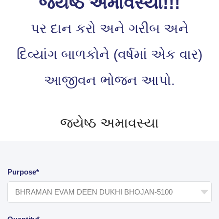
જ્યેષ્ઠ અમાવસ્યા!!!
પર દાન કરો અને ગરીબ અને
દિવ્યાંગ બાળકોને (વર્ષમાં એક વાર)
આજીવન ભોજન આપો.
જ્યેષ્ઠ અમાવસ્યા
Purpose*