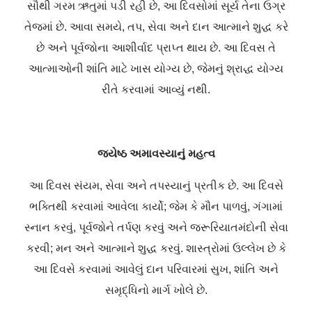
સૌથી ગરમ ઋતુમાં પડી રહી છે, આ દિવસોમાં સૂર્ય તેના ઉગ્ર
તેજમાં છે. આવા સમયે, તપ, સેવા અને દાન આત્માને શુદ્ધ કરે
છે અને પૂર્વજોના આશીર્વાદ પ્રાપ્ત થાય છે. આ દિવસ તે
આત્માઓની શાંતિ માટે ખાસ યોગ્ય છે, જેમનું શ્રાદ્ધ યોગ્ય
રીતે કરવામાં આવ્યું નથી.
જ્યેષ્ઠ અમાવસ્યાનું મહત્વ
આ દિવસ સંયમ, સેવા અને તપસ્યાનું પ્રતીક છે. આ દિવસે
ભક્તિથી કરવામાં આવેલા કાર્યો; જેમ કે મૌન પાળવું, ગંગામાં
સ્નાન કરવું, પૂર્વજોને તર્પણ કરવું અને જરૂરિયાતમંદોની સેવા
કરવી; મન અને આત્માને શુદ્ધ કરવું. શાસ્ત્રોમાં ઉલ્લેખ છે કે
આ દિવસે કરવામાં આવેલું દાન પરિવારમાં સુખ, શાંતિ અને
સમૃદ્ધિનો માર્ગ ખોલે છે.