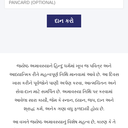
દાન કરો
જ્યેષ્ઠ અમાવસ્યાને હિન્દુ ધર્મમાં ખૂબ જ પવિત્ર અને
આધ્યાત્મિક રીતે મહત્વપૂર્ણ તિથિ માનવામાં આવે છે. આ દિવસ
ખાસ કરીને પૂર્વજોને પાણી અર્પણ કરવા, આત્મચિંતન અને
સેવા-દાન માટે સમર્પિત છે. અમાવસ્યા તિથિ પર કરવામાં
આવેલા સારા કાર્યો, જેમ કે સ્નાન, ધ્યાન, જપ, દાન અને
શ્રાદ્ધ કર્મ, અનેક ગણા વધુ ફળદાયી હોય છે.
આ વખતે જ્યેષ્ઠ અમાવસ્યાનું વિશેષ મહત્વ છે, કારણ કે તે