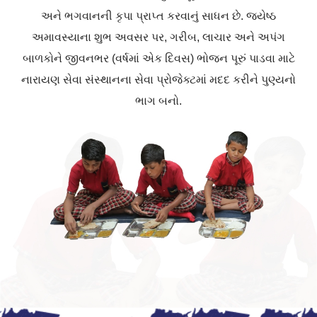
અને ભગવાનની કૃપા પ્રાપ્ત કરવાનું સાધન છે. જ્યેષ્ઠ
અમાવસ્યાના શુભ અવસર પર, ગરીબ, લાચાર અને અપંગ
બાળકોને જીવનભર (વર્ષમાં એક દિવસ) ભોજન પૂરું પાડવા માટે
નારાયણ સેવા સંસ્થાનના સેવા પ્રોજેક્ટમાં મદદ કરીને પુણ્યનો
ભાગ બનો.