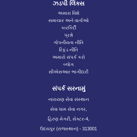
ઝડપી લિંક્સ
અમારા વિશે
સમાચાર અને વાર્તાઓ
કારકિર્દી
પ્રશ્નો
ગોપનીયતા નીતિ
રિફંડ નીતિ
અમારો સંપર્ક કરો
બ્લોગ
સીએસઆર ભાગીદારી
સંપર્ક સરનામું
નારાયણ સેવા સંસ્થાન
સેવા ધામ સેવા નગર,
હિરણ મેગરી, સેક્ટર-4,
ઉદયપુર (રાજસ્થાન) - 313001