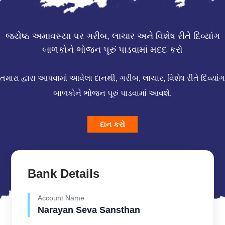
જ્યેષ્ઠ અમાવસ્યા પર ગરીબ, લાચાર અને વિશેષ રીતે દિવ્યાંગ
બાળકોને ભોજન પૂરું પાડવામાં મદદ કરો
તમારા દ્વારા આપવામાં આવેલા દાનથી, ગરીબ, લાચાર, વિશેષ રીતે દિવ્યાંગ
બાળકોને ભોજન પૂરું પાડવામાં આવશે.
દાન કરો
Bank Details
Account Name
Narayan Seva Sansthan