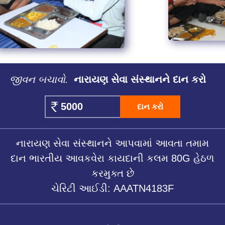
જીવન બચાવો.
નારાયણ સેવા સંસ્થાનને દાન કરો
દાન કરો
નારાયણ સેવા સંસ્થાનને આપવામાં આવતા તમામ
દાન ભારતીય આવકવેરા કાયદાની કલમ 80G હેઠળ
કરમુક્ત છે
ચેરિટી આઈડી: AAATN4183F