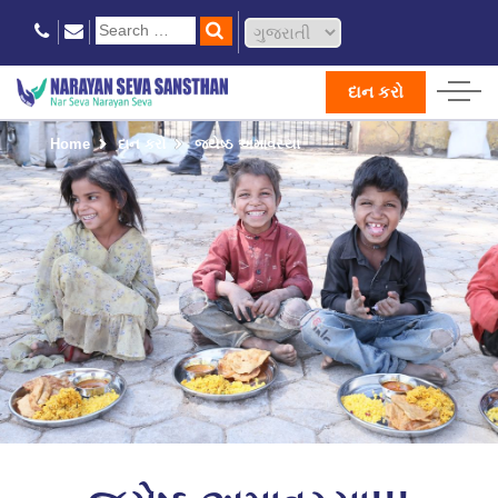
દાન કરો
Home
દાન કરો
જ્યેષ્ઠ અમાવસ્યા