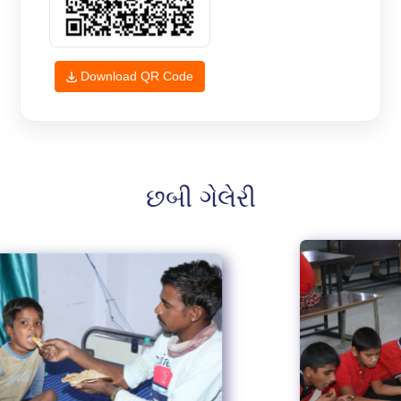
Download QR Code
છબી ગેલેરી