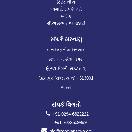
રિફંડ નીતિ
અમારો સંપર્ક કરો
બ્લોગ
સીએસઆર ભાગીદારી
સંપર્ક સરનામું
નારાયણ સેવા સંસ્થાન
સેવા ધામ સેવા નગર,
હિરણ મેગરી, સેક્ટર-4,
ઉદયપુર (રાજસ્થાન) - 313001
ભારત
સંપર્ક વિગતો
+91-0294-6622222
+91-7023509999
info@narayanseva.org