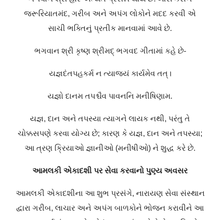
જરૂરિયાતમંદ, ગરીબ અને અપંગ લોકોને મદદ કરવી એ
સાચી ભક્તિનું પ્રતીક માનવામાં આવે છે.
ભગવાન શ્રી કૃષ્ણ શ્રીમદ્ ભગવદ ગીતામાં કહે છે-
યજ્ઞદંતપહકર્મ ન ત્યાજ્યં કાર્યમેવ તત્।
યજ્ઞો દાનમ તપશ્ચૈવ પાવનનિ મનીષિણામ.
યજ્ઞ, દાન અને તપસ્યા ત્યાગને લાયક નથી, પરંતુ તે
ચોક્કસપણે કરવા યોગ્ય છે; કારણ કે યજ્ઞ, દાન અને તપસ્યા;
આ ત્રણ ક્રિયાઓ જ્ઞાનીઓ (મનીષીઓ) ને શુદ્ધ કરે છે.
આમલકી એકાદશી પર સેવા કરવાનો પુણ્ય અવસર
આમલકી એકાદશીના આ શુભ પ્રસંગે, નારાયણ સેવા સંસ્થાન
દ્વારા ગરીબ, લાચાર અને અપંગ બાળકોને ભોજન કરાવીને આ