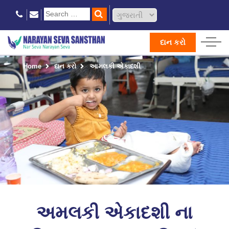
દાન કરો
Home
દાન કરો
આમલકી એકાદશી
અમલકી એકાદશી ના