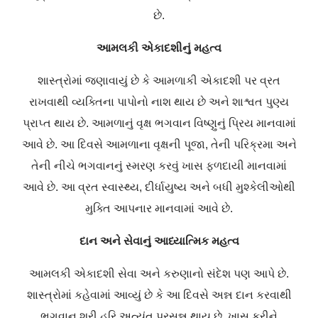
છે.
આમલકી એકાદશીનું મહત્વ
શાસ્ત્રોમાં જણાવાયું છે કે આમળાકી એકાદશી પર વ્રત
રાખવાથી વ્યક્તિના પાપોનો નાશ થાય છે અને શાશ્વત પુણ્ય
પ્રાપ્ત થાય છે. આમળાનું વૃક્ષ ભગવાન વિષ્ણુનું પ્રિય માનવામાં
આવે છે. આ દિવસે આમળાના વૃક્ષની પૂજા, તેની પરિક્રમા અને
તેની નીચે ભગવાનનું સ્મરણ કરવું ખાસ ફળદાયી માનવામાં
આવે છે. આ વ્રત સ્વાસ્થ્ય, દીર્ધાયુષ્ય અને બધી મુશ્કેલીઓથી
મુક્તિ આપનાર માનવામાં આવે છે.
દાન અને સેવાનું આધ્યાત્મિક મહત્વ
આમલકી એકાદશી સેવા અને કરુણાનો સંદેશ પણ આપે છે.
શાસ્ત્રોમાં કહેવામાં આવ્યું છે કે આ દિવસે અન્ન દાન કરવાથી
ભગવાન શ્રી હરિ અત્યંત પ્રસન્ન થાય છે. ખાસ કરીને