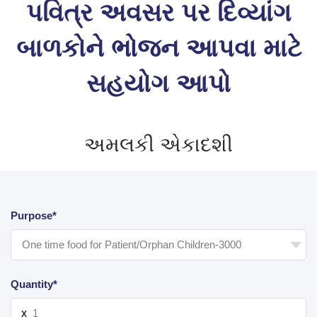
પવિત્ર અવસર પર દિવ્યાંગ
બાળકોને ભોજન આપવા માટે
સહયોગ આપો
અમલકી એકાદશી
Purpose*
Quantity*
X