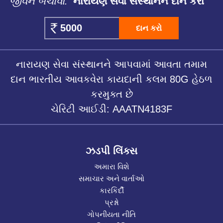
જીવન બચાવો.
નારાયણ સેવા સંસ્થાનને દાન કરો
દાન કરો
નારાયણ સેવા સંસ્થાનને આપવામાં આવતા તમામ
દાન ભારતીય આવકવેરા કાયદાની કલમ 80G હેઠળ
કરમુક્ત છે
ચેરિટી આઈડી: AAATN4183F
ઝડપી લિંક્સ
અમારા વિશે
સમાચાર અને વાર્તાઓ
કારકિર્દી
પ્રશ્નો
ગોપનીયતા નીતિ