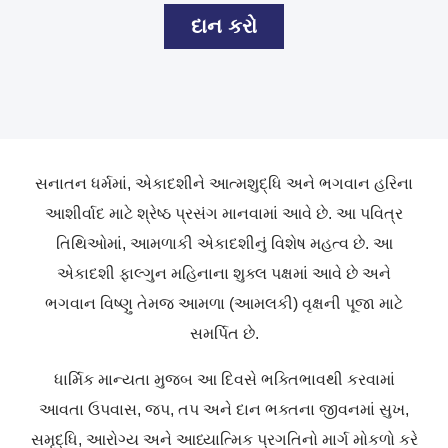
દાન કરો
સનાતન ધર્મમાં, એકાદશીને આત્મશુદ્ધિ અને ભગવાન હરિના
આશીર્વાદ માટે શ્રેષ્ઠ પ્રસંગ માનવામાં આવે છે. આ પવિત્ર
તિથિઓમાં, આમળાકી એકાદશીનું વિશેષ મહત્વ છે. આ
એકાદશી ફાલ્ગુન મહિનાના શુક્લ પક્ષમાં આવે છે અને
ભગવાન વિષ્ણુ તેમજ આમળા (આમલકી) વૃક્ષની પૂજા માટે
સમર્પિત છે.
ધાર્મિક માન્યતા મુજબ આ દિવસે ભક્તિભાવથી કરવામાં
આવતા ઉપવાસ, જપ, તપ અને દાન ભક્તના જીવનમાં સુખ,
સમૃદ્ધિ, આરોગ્ય અને આધ્યાત્મિક પ્રગતિનો માર્ગ મોકળો કરે