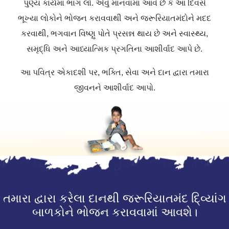
પુણ્ય કાર્યમાં ભાગ લો. એવું માનવામાં આવે છે કે આ દિવસે
ભૂખ્યા લોકોને ભોજન કરાવવાથી અને જરૂરિયાતમંદોને મદદ
કરવાથી, ભગવાન વિષ્ણુ પોતે પ્રસન્ન થાય છે અને સ્વાસ્થ્ય,
સમૃદ્ધિ અને આધ્યાત્મિક પ્રગતિના આશીર્વાદ આપે છે.
આ પવિત્ર એકાદશી પર, ભક્તિ, સેવા અને દાન દ્વારા તમારા
જીવનને આશીર્વાદ આપો.
તમારા દ્વારા કરેલા દાનથી જરૂરિયાતમંદ દિ્વ્યાંગ
બાળકોને ભોજન કરાવવામાં આવશે।