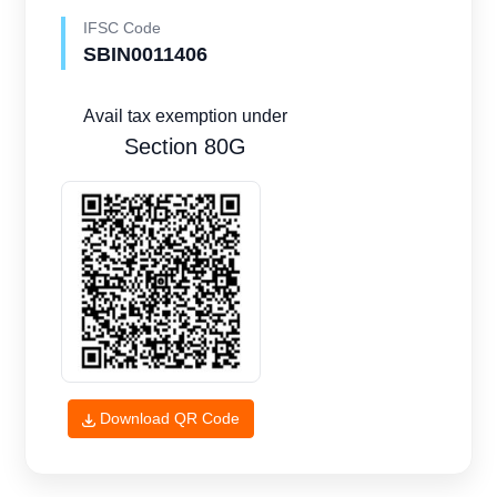
IFSC Code
SBIN0011406
Avail tax exemption under
Section 80G
Download QR Code