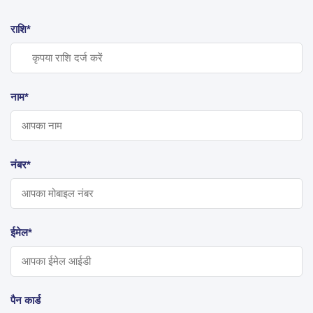
राशि*
नाम*
नंबर*
ईमेल*
पैन कार्ड