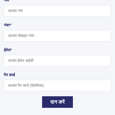
नाम*
नंबर*
ईमेल*
पैन कार्ड
दान करें