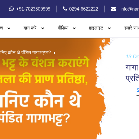
+91-7023509999
0294-6622222
info@nar
रण
दान करे
मीडिया
हाइलाइट
हमारे सा
जानिए कौन थे पंडित गागाभट्ट?
13 D
गागा
प्रत