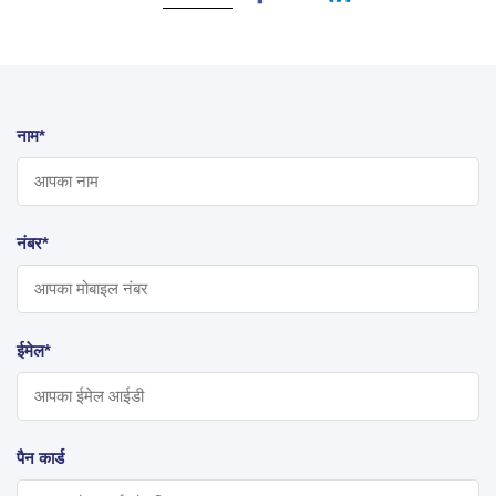
नाम*
नंबर*
ईमेल*
पैन कार्ड