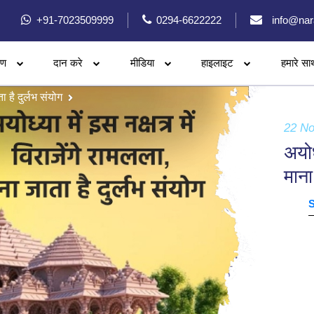
+91-7023509999
0294-6622222
info@nar
रण
दान करे
मीडिया
हाइलाइट
हमारे सा
ा है दुर्लभ संयोग
22 N
अयोध
माना