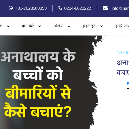
+91-7023509999
0294-6622222
info@nar
रण
दान करे
मीडिया
हाइलाइट
हमारे सा
13 Oc
अनाथ
बचाए