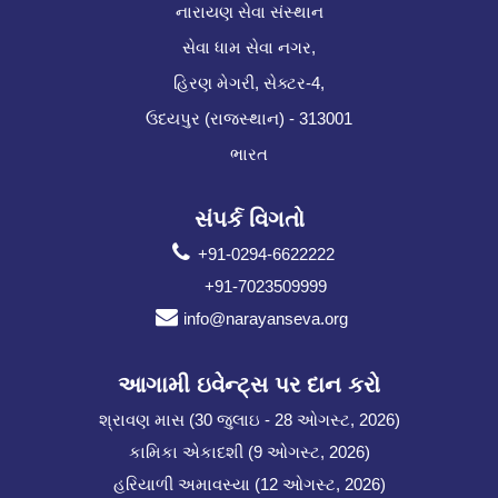
નારાયણ સેવા સંસ્થાન
સેવા ધામ સેવા નગર,
હિરણ મેગરી, સેક્ટર-4,
ઉદયપુર (રાજસ્થાન) - 313001
ભારત
સંપર્ક વિગતો
+91-0294-6622222
+91-7023509999
info@narayanseva.org
આગામી ઇવેન્ટ્સ પર દાન કરો
શ્રાવણ માસ (30 જુલાઇ - 28 ઓગસ્ટ, 2026)
કામિકા એકાદશી (9 ઓગસ્ટ, 2026)
હરિયાળી અમાવસ્યા (12 ઓગસ્ટ, 2026)