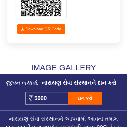
Download QR Code
IMAGE GALLERY
જીવન બચાવો.
નારાયણ સેવા સંસ્થાનને દાન કરો
દાન કરો
નારાયણ સેવા સંસ્થાનને આપવામાં આવતા તમામ