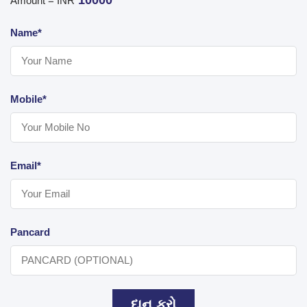
10000
Amount = INR
Name*
Mobile*
Email*
Pancard
દાન કરો