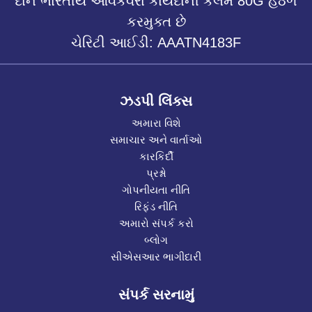
દાન ભારતીય આવકવેરા કાયદાની કલમ 80G હેઠળ
કરમુક્ત છે
ચેરિટી આઈડી: AAATN4183F
ઝડપી લિંક્સ
અમારા વિશે
સમાચાર અને વાર્તાઓ
કારકિર્દી
પ્રશ્નો
ગોપનીયતા નીતિ
રિફંડ નીતિ
અમારો સંપર્ક કરો
બ્લોગ
સીએસઆર ભાગીદારી
સંપર્ક સરનામું