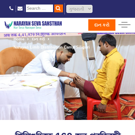
દાન કરો
Home
દાન કરો
Narayan Limb Distribution Camp Siliguri