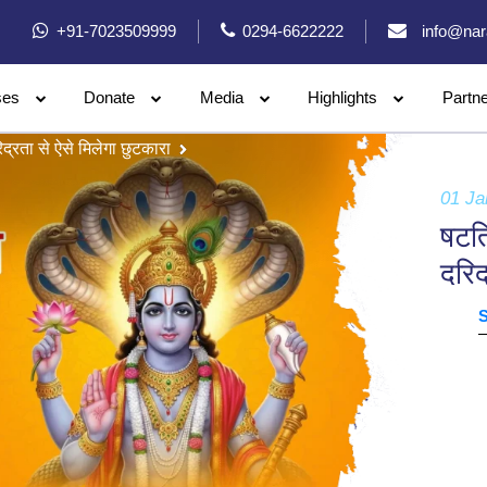
+91-7023509999
0294-6622222
info@nar
ses
Donate
Media
Highlights
Partn
्रता से ऐसे मिलेगा छुटकारा
01 Ja
षटत
दरिद