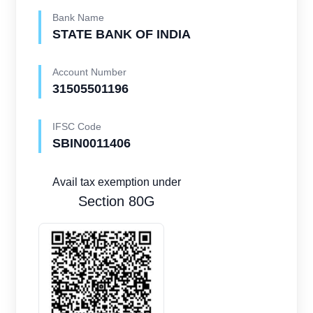
Bank Name
STATE BANK OF INDIA
Account Number
31505501196
IFSC Code
SBIN0011406
Avail tax exemption under
Section 80G