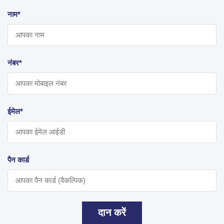
नाम*
नंबर*
ईमेल*
पैन कार्ड
दान करें