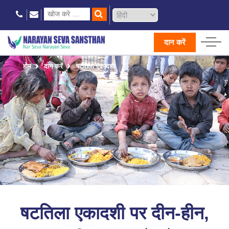
दान करें
होम
दान करें
षटतिला एकादशी
षटतिला एकादशी पर दीन-हीन,