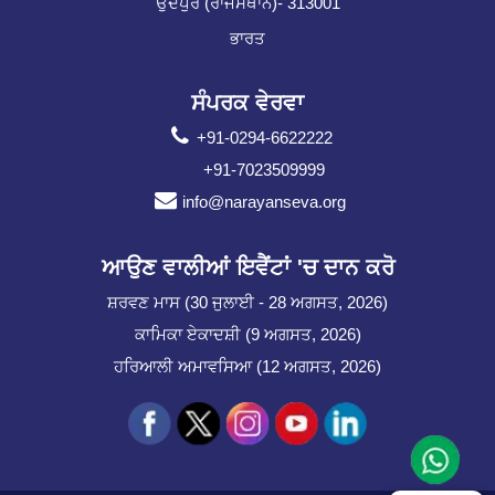
ਉਦੈਪੁਰ (ਰਾਜਸਥਾਨ)- 313001
ਭਾਰਤ
ਸੰਪਰਕ ਵੇਰਵਾ
+91-0294-6622222
+91-7023509999
info@narayanseva.org
ਆਉਣ ਵਾਲੀਆਂ ਇਵੈਂਟਾਂ 'ਚ ਦਾਨ ਕਰੋ
ਸ਼ਰਵਣ ਮਾਸ (30 ਜੁਲਾਈ - 28 ਅਗਸਤ, 2026)
ਕਾਮਿਕਾ ਏਕਾਦਸ਼ੀ (9 ਅਗਸਤ, 2026)
ਹਰਿਆਲੀ ਅਮਾਵਸਿਆ (12 ਅਗਸਤ, 2026)