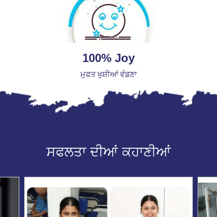
100% Joy
ਮੁਫਤ ਖੁਸ਼ੀਆਂ ਵੰਡਣਾ
ਸਫਲਤਾ ਦੀਆਂ ਕਹਾਣੀਆਂ