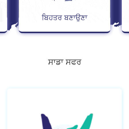
ਹੋਰ ਪੜ੍ਹੋ
ਬਿਹਤਰ ਬਣਾਉਣਾ
ਸਾਡਾ ਸਫਰ