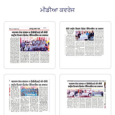
ਮੀਡੀਆ ਕਵਰੇਜ