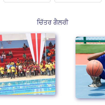
ਚਿੱਤਰ ਗੈਲਰੀ