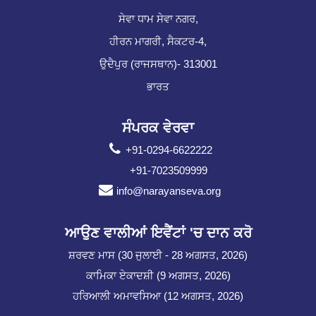
ਸੇਵਾ ਧਾਮ ਸੇਵਾ ਨਗਰ,
ਹੀਰਨ ਮਾਗਰੀ, ਸੈਕਟਰ-4,
ਉਦੈਪੁਰ (ਰਾਜਸਥਾਨ)- 313001
ਭਾਰਤ
ਸੰਪਰਕ ਵੇਰਵਾ
+91-0294-6622222
+91-7023509999
info@narayanseva.org
ਆਉਣ ਵਾਲੀਆਂ ਇਵੈਂਟਾਂ 'ਚ ਦਾਨ ਕਰੋ
ਸ਼ਰਵਣ ਮਾਸ (30 ਜੁਲਾਈ - 28 ਅਗਸਤ, 2026)
ਕਾਮਿਕਾ ਏਕਾਦਸ਼ੀ (9 ਅਗਸਤ, 2026)
ਹਰਿਆਲੀ ਅਮਾਵਸਿਆ (12 ਅਗਸਤ, 2026)