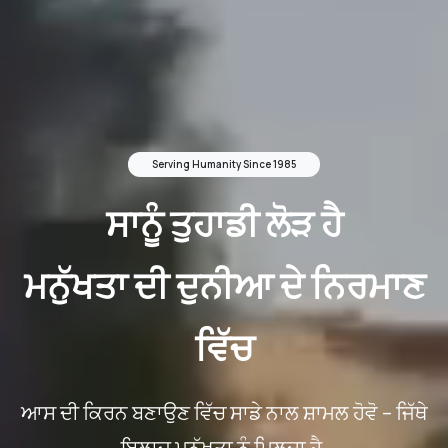
Serving Humanity Since 1985
ਸਾਨੂੰ ਤੁਹਾਡੀ ਲੋੜ ਹੈ
ਮਨੁੱਖਤਾ ਦੀ ਦੁਨੀਆ ਦੇ ਨਿਰਮਾਣ
ਵਿੱਚ
ਆਸ ਦੀ ਕਿਰਨ ਬਣਾਉਣ ਵਿੱਚ ਸਾਡੇ ਨਾਲ ਸ਼ਾਮਲ ਹੋਵੋ – ਜਿੱਥੇ
ਇਲਾਜ ਮਨੁੱਖਤਾ ਨੂੰ ਮਿਲਦਾ ਹੈ,