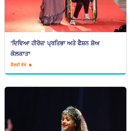
'ਦਿਵਿਆ ਹੀਰੋਜ਼' ਪ੍ਰਤਿਭਾ ਅਤੇ ਫੈਸ਼ਨ ਸ਼ੋਅ
ਕੋਲਕਾਤਾ
ਗੈਲਰੀ ਵੇਖੋ