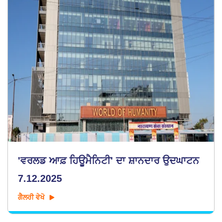
'ਵਰਲਡ ਆਫ਼ ਹਿਊਮੈਨਿਟੀ' ਦਾ ਸ਼ਾਨਦਾਰ ਉਦਘਾਟਨ
7.12.2025
ਗੈਲਰੀ ਵੇਖੋ