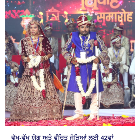
ਵੱਖ-ਵੱਖ ਯੋਗ ਅਤੇ ਵੰਚਿਤ ਜੋੜਿਆਂ ਲਈ 42ਵਾਂ