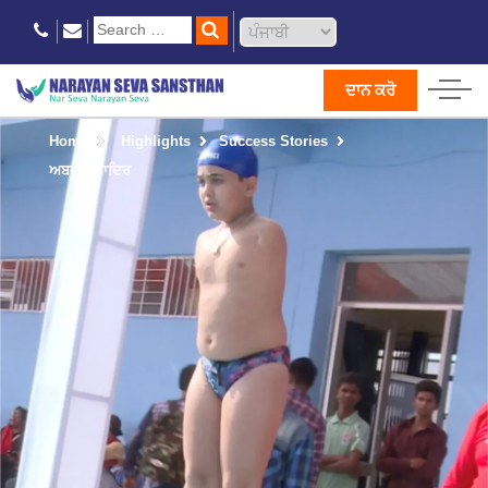
ਦਾਨ ਕਰੋ
Home
Highlights
Success Stories
ਅਬਦੁਲ ਕਾਦਿਰ