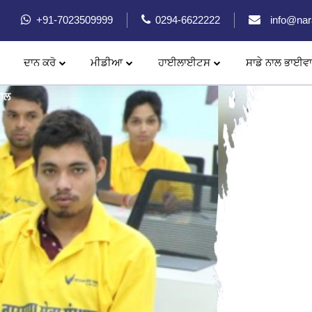
+91-7023509999
0294-6622222
info@nar
ਦਾਨ ਕਰੋ
ਮੀਡੀਆ
ਹਾਈਲਾਈਟਸ
ਸਾਡੇ ਨਾਲ ਭਾਈਵਾ
ਨਰਾਇਣ ਆਰਟੀਫਿਸ਼ਅਲ ਲਿੰਬ (ਨਕਲੀ ਅੰਗ)
਼ਾਲ