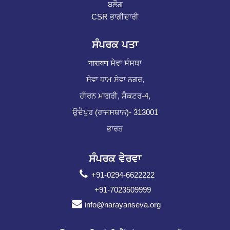
ਬਲੌਗ
CSR ਭਾਗੀਦਾਰੀ
ਸੰਪਰਕ ਪਤਾ
नारायण ਸੇਵਾ ਸੰਸਥਾ
ਸੇਵਾ ਧਾਮ ਸੇਵਾ ਨਗਰ,
ਹੀਰਨ ਮਾਗਰੀ, ਸੈਕਟਰ-4,
ਉਦੈਪੁਰ (ਰਾਜਸਥਾਨ)- 313001
ਭਾਰਤ
ਸੰਪਰਕ ਵੇਰਵਾ
+91-0294-6622222
+91-7023509999
info@narayanseva.org