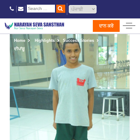
ਦਾਨ ਕਰੋ
Home
Highlights
Success Stories
ਦੀਪਾਂਸ਼ੂ